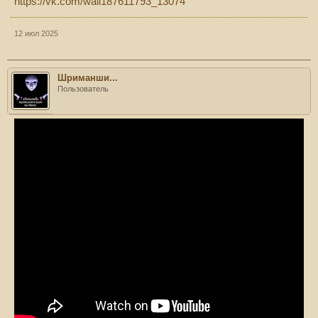
https://vk.com/wall187611793_13074
12 июл 2025
Шриманши...
Пользователь