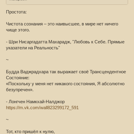
Простота:
Чистота сознания – это наивысшее, в мире нет ничего
чище этого.
- Шри Нисаргадатта Махарадж, "Любовь к Себе. Прямые
указатели на Реальность"
~
Будда Ваджрадхара так выражает своё Трансцендентное
Состояние:
«Поскольку у меня нет никакого состояния, Я абсолютно
безупречен».
- Лонгчен Намкхай-Налджор
https://m.vk.com/wall823299172_591
~
Тот, кто пришёл к нулю,