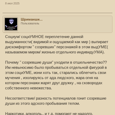
8 июл 2025
Шриманши...
Пользователь
Социум/ социУМНОЕ переплетение данной
выдуманности( видимой и ощущаемой как мир ) выпирает
дискомфортом " созревших" персонажей в этом выдУМЕ(
называемом миром/ жизнью отдельного индивидуУМА).
Почему " созревшие души" уходили в отшельничество??
Им невыносимо было пробываться отдельной фигурой в
этом социУМЕ, иони хоть так, старались облегчить свои
мучения , изолируясь от ада людского, жара огня на
котором персонажи жарят друг дружку , на сковородах
собственного невежества.
Несоответствие/ разность потенциалов гонит созревшие
души из этого адского пробывания телом.
Наркотики, алкоголь.. и т д, помогают не надолго,