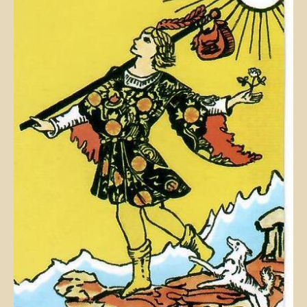
-
Свами Йога Камал
(Время в видео: 3:36)
~
Различные люди используют различные слова, чтобы описать
её, но Истина неизменна и одна и та же.
Эта истина проста: вы есть ЭТО, которое осознаёт себя в
данный момент!
- Ратан Лал "О Единстве Божественности"
--
Посткриптум