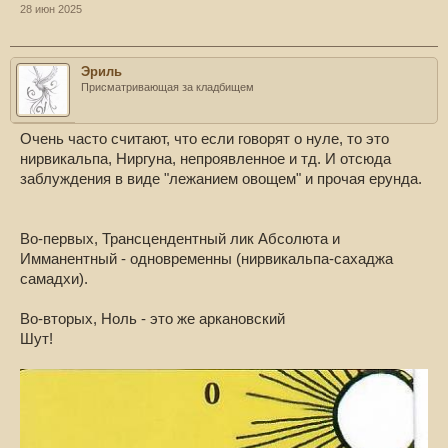
28 июн 2025
стоит на вершине
своего существа.
- Муджи
Эриль
https://m.vk.com/wall-96628908_6248
Присматривающая за кладбищем
~
Очень часто считают, что если говорят о нуле, то это
Когда думание заканчивается, что происходит? Ты
возвращаешься к нулю.
нирвикальпа, Ниргуна, непроявленное и тд. И отсюда
заблуждения в виде "лежанием овощем" и прочая ерунда.
- Указатели Истины: Ранджит Махарадж
~
Во-первых, Трансцендентный лик Абсолюта и
Как вы сейчас чувствуете "Я"? Разве вы держите перед собой
Имманентный - одновременны (нирвикальпа-сахаджа
зеркало, чтобы знать своё собственное существование?
самадхи).
Чистое сознание, сознавание, есть "Я". Осознайте это, и это
суть Истина.
Во-вторых, Ноль - это же аркановский
- Беседы с Шри Раманой Махарши. Том 1
Шут!
~
Это то Осознавание, которое осознаёт Себя до́ всякого
осознавания чего-либо. Вот это и есть Осознанность
Осознанности.