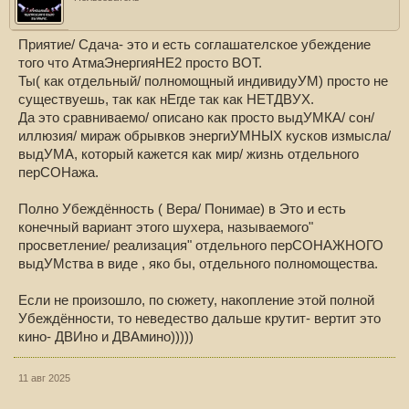
Приятие/ Сдача- это и есть соглашателское убеждение
того что АтмаЭнергияНЕ2 просто ВОТ.
Ты( как отдельный/ полномощный индивидуУМ) просто не
существуешь, так как нЕгде так как НЕТДВУХ.
Да это сравниваемо/ описано как просто выдУМКА/ сон/
иллюзия/ мираж обрывков энергиУМНЫХ кусков измысла/
выдУМА, который кажется как мир/ жизнь отдельного
перСОНажа.
Полно Убеждённость ( Вера/ Понимае) в Это и есть
конечный вариант этого шухера, называемого"
просветление/ реализация" отдельного перСОНАЖНОГО
выдУМства в виде , яко бы, отдельного полномощества.
Если не произошло, по сюжету, накопление этой полной
Убеждённости, то неведество дальше крутит- вертит это
кино- ДВИно и ДВАмино)))))
11 авг 2025