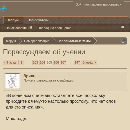
Войти или зарегистрироваться
Форум
Пользователи
Поиск сообщений
Последние сообщения
Форум
Самореализация
Персональные темы
Порассуждаем об учении
< Назад
1
←
103
104
105
106
107
→
147
Вперёд >
Эриль
Присматривающая за кладбищем
«В конечном счёте вы оставляете всё, поскольку
приходите к чему-то настолько простому, что нет слов
для его описания».
Махарадж