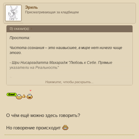
Эриль
Присматривающая за кладбищем
:0) сказал(а):
↑
Простота:
Чистота сознания – это наивысшее, в мире нет ничего чище
этого.
- Шри Нисаргадатта Махарадж "Любовь к Себе. Прямые
указатели на Реальность"
~
Нажмите, чтобы раскрыть...
Будда Ваджрадхара так выражает своё Трансцендентное
Состояние:
«Поскольку у меня нет никакого состояния, Я абсолютно
безупречен».
- Лонгчен Намкхай-Налджор
О чём ещё можно здесь говорить?
https://m.vk.com/wall823299172_591
~
Но говорение происходит
Тот, кто пришёл к нулю,