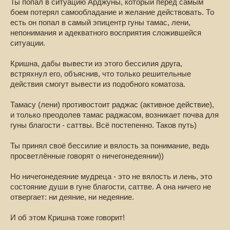
Ты попал в ситуацию Арджуны, который перед самым
боем потерял самообладание и желание действовать. То
есть он попал в самый эпицентр гуны тамас, лени,
непонимания и адекватного восприятия сложившейся
ситуации.
Кришна, дабы вывести из этого бессилия друга,
встряхнул его, объяснив, что только решительные
действия смогут вывести из подобного коматоза.
Тамасу (лени) противостоит раджас (активное действие),
и только преодолев тамас раджасом, возникает почва для
гуны благости - саттвы. Всё постепенно. Таков путь)
Ты принял своё бессилие и вялость за понимание, ведь
просветлённые говорят о ничегонедеянии))
Но ничегонедеяние мудреца - это не вялость и лень, это
состояние души в гуне благости, саттве. А она ничего не
отвергает: ни деяние, ни недеяние.
И об этом Кришна тоже говорит!