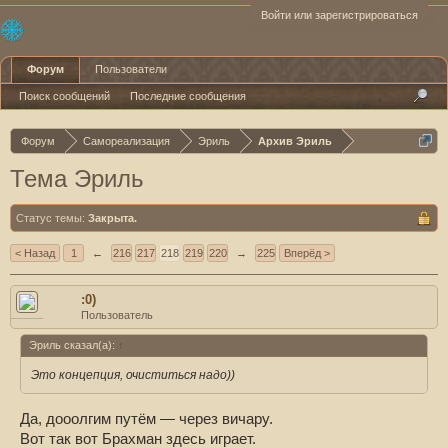
Войти или зарегистрироваться
Форум
Пользователи
Поиск сообщений
Последние сообщения
Форум
Самореализация
Эриль
Архив Эриль
Тема Эриль
Статус темы:
Закрыта.
< Назад
1
←
216
217
218
219
220
→
225
Вперёд >
:0)
Пользователь
Эриль сказал(а):
↑
Это концепция, очиститься надо))
Да, дооолгим путём — через вичару.
Вот так вот Брахман здесь играет.