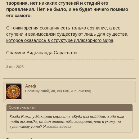
творения, нет никаких ступеней и стадий его
проявления. Нет, не было, и не будет ничего помимо
его самого.
С точки зрения сознания есть только сознание, а все
ступени и взаимосвязи существуют
лишь для существа,
которое оказалось в структуре иллюзорного мира
.
Свамини Видьянанда Сарасвати
3 июл 2025
Алеф
Практикующий(-ая,-ее) Бог(-иня,-емство)
Эриль сказал(а):
↑
Когда Раману Махарши спросили: «Куда ты пойдёшь и где нам
тебя искать?», он дал ответ: «Вы говорите, что я ухожу, но
куда я могу уйти? Я всегда здесь».