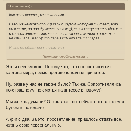
Эриль сказал(а):
↑
Как оказывается, очень нелегко...
Сегодня немного пообщалась с другом, который считает, что
он в теме, по поводу всего того же)), так в конце он не выдержал
и со всей злости чуть ли не послал меня, а может и послал, да я
не слышала . Как будто перед ним его злейший враг...
И это не единичный случай, увы....
Нажмите, чтобы раскрыть...
Так сами же спрашивают, я никому не навязываюсь))
Немного в шоке, неужели это действительно так трудно
Это и невозможно. Потому что, это полностью иная
принять?
картина мира, прямо противоположная принятой.
Ну, разве у нас не так же было? Так же. Сопротивлялись
по-страшному, не смотря на интерес к новому))
Мы же как думали? О, как классно, сейчас просветлеем и
будем в шоколаде.
А фиг с два. За это "просветление" пришлось отдать все,
жизнь свою персональную.