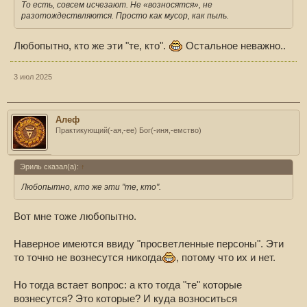
То есть, совсем исчезают. Не «возносятся», не
разотождествляются. Просто как мусор, как пыль.
Любопытно, кто же эти "те, кто".
Остальное неважно..
3 июл 2025
Алеф
Практикующий(-ая,-ее) Бог(-иня,-емство)
Эриль сказал(а):
↑
Любопытно, кто же эти "те, кто".
Вот мне тоже любопытно.
Наверное имеются ввиду "просветленные персоны". Эти
то точно не вознесутся никогда
, потому что их и нет.
Но тогда встает вопрос: а кто тогда "те" которые
вознесутся? Это которые? И куда возноситься