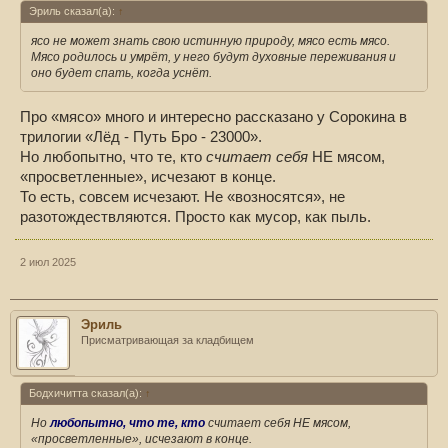
Эриль сказал(а):
↑
ясо не может знать свою истинную природу, мясо есть мясо.
Мясо родилось и умрёт, у него будут духовные переживания и
оно будет спать, когда уснёт.
Про «мясо» много и интересно рассказано у Сорокина в
трилогии «Лёд - Путь Бро - 23000».
Но любопытно, что те, кто
считает себя
НЕ мясом,
«просветленные», исчезают в конце.
То есть, совсем исчезают. Не «возносятся», не
разотождествляются. Просто как мусор, как пыль.
2 июл 2025
Эриль
Присматривающая за кладбищем
Бодхичитта сказал(а):
↑
Но
любопытно, что те, кто
считает себя
НЕ мясом,
«просветленные», исчезают в конце.