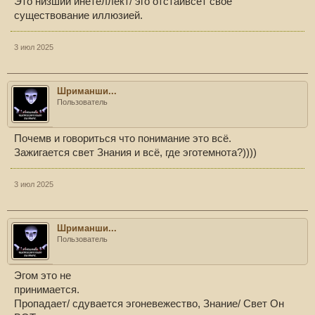
Это низший инетеллект/ эго отстаивсет своё
существование иллюзией.
3 июл 2025
Шриманши...
Пользователь
Почемв и говориться что понимание это всё.
Зажигается свет Знания и всё, где эготемнота?))))
3 июл 2025
Шриманши...
Пользователь
Эгом это не
принимается.
Пропадает/ сдувается эгоневежество, Знание/ Свет Он