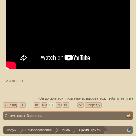
2 июн 2024
(Вы должны войти или зарегистрироваться, чтобы ответить.)
< Назад
1
←
187
188
189
190
191
→
225
Вперёд >
Статус темы:
Закрыта.
Форум
Самореализация
Эриль
Архив Эриль