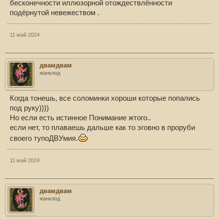
бесконечности иллюзорной отождествлённости
подёрнутой невежеством .
11 май 2024
двамдвам
жанклод
Когда тонешь, все соломинки хороши которые попались
под руку))))
Но если есть истинное Понимание жтого..
если нет, то плаваешь дальше как то эговно в проруби
своего тупоДВУмия.
11 май 2024
двамдвам
жанклод