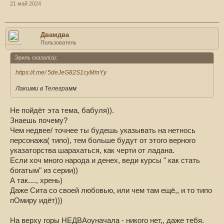
21 май 2024
Двамдва
Пользователь
Эриль сказал(а):
↑
https://t.me/ 5deJeG82S1cyMmYy
Лакшми в Телеграмм
Не пойдёт эта тема, бабуля)).
Знаешь почему?
Чем недвее/ точнее ты будешь указывать на нетнось
персонажа( типо), тем больше будут от этого верного
указаторства шарахаться, как черти от ладана.
Если хоч много народа и денех, веди курсы " как стать
богатым" из серии))
А так...., хрень)
Даже Сита со своей любовью, или чем там ещё,, и то типо
пОмиру идёт)))
На верху горы НЕДВАоуначала - никого нет,, даже тебя.