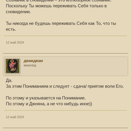
Сознание в сновидении – это иллюзорное сознание.
как и к любому, к войнам, морам, горю,, несастью и т д),, что нам
Поскольку Ты можешь переживать Себя только в
мешает- то помогает по сценарию дуальности выдума!!!!
сновидении.
Всё это обусловлено одним( без второго),, это ПОНИМАНИЕМ!!
Я же ПОНИМАЮ, и указываю на это, как могу..
Ты никогда не будешь переживать Себя как То, что ты
есть.
А другого пути нет.
12 май 2024
И пустыня Даат, про которую говорит Лакшми.., которую нужно
типо перейти,, это и есть обрыв разорванного генома!!!!!!!!
Только покаянием и прошением милости у Всевышнего помоч"
отремонтировать" этот "разрыв!!!!"
двамдвам
жанклод
На всё воля Твоя, Отец, но не моя!!!!
Да.
За этим Пониманием и следует - сдача/ приятие воли Его.
По этому и указывается на Понимание.
По этому и Джняна, а не что нибудь иное))
12 май 2024