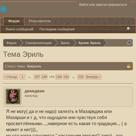
Войти или зарегистрироваться
Форум
Пользователи
Поиск сообщений
Последние сообщения
Форум
Самореализация
Эриль
Архив Эриль
Тема Эриль
Статус темы:
Закрыта.
< Назад
1
←
187
188
189
190
191
→
225
Вперёд >
двамдвам
жанклод
Я не могу( да и не надо) залезть в Мазарвджа или
Мазарши и т д, что ощущали они чувствуя себя
просветлёнными...,,наверное есть какая то градация.., ( а
может и нет))),,
но что когда случается " настоящее просви"( типо),, это