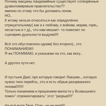
Почему вакцины пандемийные существуют сотворённые
дуаволомировым правлительство??
именно по этому что бы доломать геном.
НО..
К жтому нельзя относиться как определённо
отрицательному( как и к любому, к войнам, морам, горю,,
несастью и т д),, что нам мешает- то помогает по
сценарию дуальности выдума!!!!
Всё это обусловлено одним( без второго),, это
ПОНИМАНИЕМ!!
Я же ПОНИМАЮ, и указываю на это, как могу..
А другого пути нет.
И пустыня Даат, про которую говорит Лакшми.., которую
нужно типо перейти,, это и есть обрыв разорванного
генома!!!!!!!!
Только покаянием и прошением милости у Всевышнего
помоч" отремонтировать" этот "разрыв!!!!"
На всё воля Твоя, Отец, но не моя!!!!