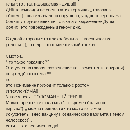
гены это , так называемая - душа!!!!
Но мы же просыпаемся не в Реальность, а в бодрственный сон!!
ДНК геномная( я не спец в жтих терминах,, говорю в
общем..),, она изначально нарушена, у одного персонажа
Кочуем из одного сна в другой, переходим из одного состояния
больш у другого меньше,, отсюда и выражение- Душа
сознания в другой, принимаем всего лишь различные формы ума,
болит,, это повреждённый геном/ днк.
который нереален...
И вот эти все поиски, разговоры о спасении, о просветлении -
С одной стороны это плохо/ больно...( васанические
выеденного яйца не стоят, так как это просто то, чего нет!
рельсы..)),, а с др- это привентивный толкач.
Махарадж:
Смотри..
Что такое покаяние??
Вы можете отречься от всего, отбросить все, но как вы
Это условно говоря, разрешение на " ремонт днк- спирали(
избавитесь от того, что не существует
?
повреждённого гена!!!!!!
но..
Что мы ищем? "Камо грядеши?" ))
это Понимание приходит только с ростом
интеллектУМА!!!!
Махарадж:
осознайте сон как сон и перестаньте
У нас у всех" ПОЛОМАННЫЙ ГЕН"!!!!
беспокоиться.
Этот сон не ваша проблема.
(!!!!)
Можно препоести сюда мол " со времён большого
взрыва")),, можно приплести что мол это " змей
искуситель" внёс вакцину Познанческого варианта в геном
человеков)),,
хотя..., это всё именно да!!