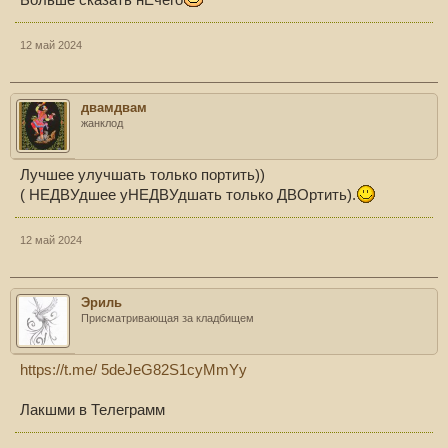
Больше сказать нЕчего
12 май 2024
двамдвам
жанклод
Лучшее улучшать только портить))
( НЕДВУдшее уНЕДВУдшать только ДВОртить).
12 май 2024
Эриль
Присматривающая за кладбищем
https://t.me/ 5deJeG82S1cyMmYy
Лакшми в Телеграмм