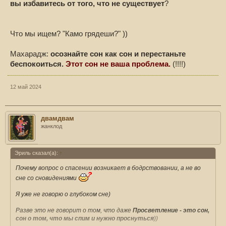
вы избавитесь от того, что не существует
?
Что мы ищем? "Камо грядеши?" ))
Махарадж:
осознайте сон как сон и перестаньте
беспокоиться.
Этот сон не ваша проблема.
(!!!!)
12 май 2024
двамдвам
жанклод
Эриль сказал(а):
↑
Почему вопрос о спасении возникает в бодрствовании, а не во
сне со сновидениями
Я уже не говорю о глубоком сне)
Разве это не говорит о том, что даже
Просветление - это сон,
сон о том, что мы спим и нужно проснуться
))