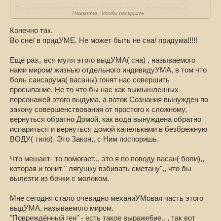
Принимая серьёзно вопрос о Просветлении, мы тем самым
Нажмите, чтобы раскрыть...
относимся серьёзно к самому сну, то есть мы
Конечно так.
утверждаем бодрственный сон как реальность.
..
Во сне/ в придУМЕ. Не может быть не сна/ придума!!!!!
Но ведь бодрственный сон - это ТОЖЕ СОН! И вопрос о спасении
Ещё раз,, вся муля этого выдУМА( сна) , называемого
- во сне! И спасение тоже происходит во сне!
нами миром/ жизнью отдельного индивидуУМА, в том что
Почему во сне со сновидениями не возникает вопросов о
боль сансарума( васаны) гонят нас совершить
спасении, просветлении, пробуждении....
просыпание. Не то что бы нас как вымышленных
персонажей этого выдума, а поток Сознания вынужден по
---
закону совершенствования от простого к сложному,
Сейчас уже мало таких слов, которые могли бы как-то
вернуться обратно Домой, как вода вынуждена обратно
воздействовать, раньше было гораздо больше таких ага!..
испариться и вернуться домой капельками в безбрежную
ВОДУ( типо). Это Закон,, с Ним поспоришь.
Но, читая Махарши, что-то снова внутри всё сотрясло, что-то
затрещало по швам))
Что мешает- то помогает,,, это я по поводу васан( боли),,
которая и гонит " лягушку взбивать сметану",, что бы
вылезти из бочки с молоком.
П. А какие мы в глубоком сне?
Махарши.
Задайте этот вопрос во сне.
Мне сегодня стало очевидно механиУМовая часть этого
Вы вспоминаете опыт глубокого сна, только когда
выдУМА, называемого миром.
проснулись
.
"Повреждённый ген" - есть такое выраже6ие.. , так вот