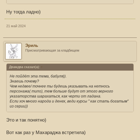
Ну тогда ладно)
21 май 2024
Эриль
Присматривающая за кладбищем
Двамдва сказал(а):
↑
Не пойдёт эта тема, бабуля)).
Знаешь почему?
Чем недвее/ точнее ты будешь указывать на нетнось
персонажа( типо), тем больше будут от этого верного
указаторства шарахаться, как черти от ладана.
Если хоч много народа и денех, веди курсы " как стать богатым"
из серии))
Это и так понятно)
Вот как раз у Махараджа встретила)