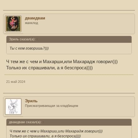
двамдвам
жанклод
Эриль сказал(а):
↑
Ты с кем говоришь?)))
Ч тем же с чем и Махарши,или Махарадж говорил)))
Только их спрашивали, а я безспроса))))
21 май 2024
Эриль
Присматривающая за кладбищем
двамдвам сказал(а):
↑
Ч тем же с чем и Махарши,или Махарадж говорил)))
Только их спрашивали, а я безспроса))))