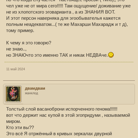
чел уже не от мира сего!!!!! Там ощущение/ доживание уже
не из хлопотского эговарианта , а из ЗНАНИЯ ВОТ.
И этот персон наверняка для эгообывателья кажется
полным неадекватом...( те же Махарши Махарадж и т д),
тому пример.
К чему я это говорю?
не знаю..,
но ЗНАЮчто это именно ТАК и никак НЕДВАче.
11 май 2024
двамдвам
жанклод
Толстый слой васаноброни испорченного генома!!!!!!
вот что держит нас купой в этой эгопридуми , называемой
миром.
Кто эти вы??
Это всё Я отржённый в кривых зеркалах двурной