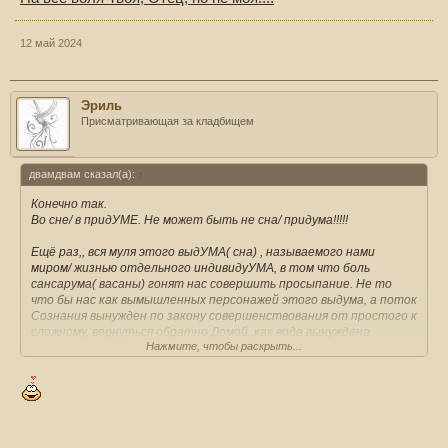
12 май 2024
Эриль
Присматривающая за кладбищем
двамдвам сказал(а):
↑
Конечно так.
Во сне/ в придУМЕ. Не может быть не сна/ придума!!!!!
Ещё раз,, вся муля этого выдУМА( сна) , называемого нами
миром/ жизнью отдельного индивидуУМА, в том что боль
сансарума( васаны) гонят нас совершить просыпание. Не то
что бы нас как вымышленных персонажей этого выдума, а поток
Сознания вынужден по закону совершенствования от простого к
сложному, вернуться обратно Домой, как вода вынуждена
Нажмите, чтобы раскрыть...
обратно испариться и вернуться домой капельками в
безбрежную ВОДУ( типо). Это Закон,, с Ним поспоришь.
Что мешает- то помогает,,, это я по поводу васан( боли),,
которая и гонит " лягушку взбивать сметану",, что бы вылезти
из бочки с молоком.