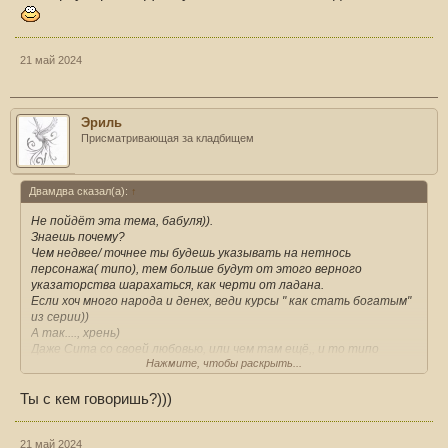
21 май 2024
Эриль
Присматривающая за кладбищем
Двамдва сказал(а):
↑
Не пойдёт эта тема, бабуля)).
Знаешь почему?
Чем недвее/ точнее ты будешь указывать на нетнось
персонажа( типо), тем больше будут от этого верного
указаторства шарахаться, как черти от ладана.
Если хоч много народа и денех, веди курсы " как стать богатым"
из серии))
А так...., хрень)
Даже Сита со своей любовью, или чем там ещё,, и то типо
Нажмите, чтобы раскрыть...
пОмиру идёт)))
Ты с кем говоришь?)))
На верху горы НЕДВАоуначала - никого нет,, даже тебя.
21 май 2024