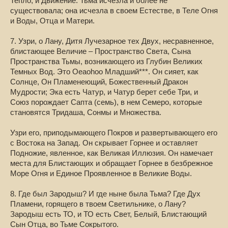
Тепло, и Движение. Тьма исчезла и более не
существовала; она исчезла в своем Естестве, в Теле Огня
и Воды, Отца и Матери.
7. Узри, о Лану, Дитя Лучезарное тех Двух, несравненное,
блистающее Величие – Пространство Света, Сына
Пространства Тьмы, возникающего из Глубин Великих
Темных Вод. Это Oeaohoo Младший***. Он сияет, как
Солнце, Он Пламенеющий, Божественный Дракон
Мудрости; Эка есть Чатур, и Чатур берет себе Три, и
Союз порождает Сапта (семь), в нем Семеро, которые
становятся Тридаша, Сонмы и Множества.
Узри его, приподымающего Покров и развертывающего его
с Востока на Запад. Он скрывает Горнее и оставляет
Подножие, явленное, как Великая Иллюзия. Он намечает
места для Блистающих и обращает Горнее в безбрежное
Море Огня и Единое Проявленное в Великие Воды.
8. Где был Зародыш? И где ныне была Тьма? Где Дух
Пламени, горящего в твоем Светильнике, о Лану?
Зародыш есть ТО, и ТО есть Свет, Белый, Блистающий
Сын Отца, во Тьме Сокрытого.