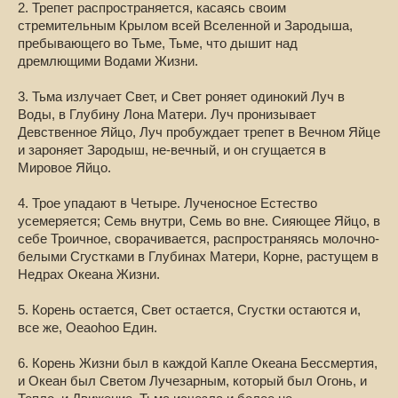
2. Трепет распространяется, касаясь своим
стремительным Крылом всей Вселенной и Зародыша,
пребывающего во Тьме, Тьме, что дышит над
дремлющими Водами Жизни.
3. Тьма излучает Свет, и Свет роняет одинокий Луч в
Воды, в Глубину Лона Матери. Луч пронизывает
Девственное Яйцо, Луч пробуждает трепет в Вечном Яйце
и зароняет Зародыш, не-вечный, и он сгущается в
Мировое Яйцо.
4. Трое упадают в Четыре. Лученосное Естество
усемеряется; Семь внутри, Семь во вне. Сияющее Яйцо, в
себе Троичное, сворачивается, распространяясь молочно-
белыми Сгустками в Глубинах Матери, Корне, растущем в
Недрах Океана Жизни.
5. Корень остается, Свет остается, Сгустки остаются и,
все же, Oeaohoo Един.
6. Корень Жизни был в каждой Капле Океана Бессмертия,
и Океан был Светом Лучезарным, который был Огонь, и