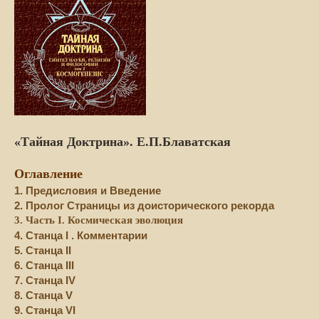
«Тайная Доктрина». Е.П.Блаватская
Оглавление
1. Предисловия и Введение
2. Пролог Страницы из доисторического рекорда
3. Часть I. Космическая эволюция
4. Станца I . Комментарии
5. Станца II
6. Станца III
7. Станца IV
8. Станца V
9. Станца VI