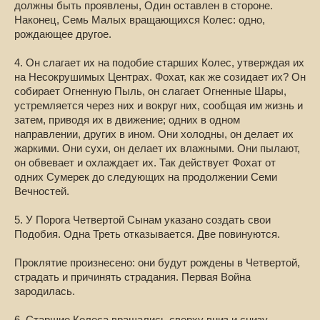
должны быть проявлены, Один оставлен в стороне.
Наконец, Семь Малых вращающихся Колес: одно,
рождающее другое.
4. Он слагает их на подобие старших Колес, утверждая их
на Несокрушимых Центрах. Фохат, как же созидает их? Он
собирает Огненную Пыль, он слагает Огненные Шары,
устремляется через них и вокруг них, сообщая им жизнь и
затем, приводя их в движение; одних в одном
направлении, других в ином. Они холодны, он делает их
жаркими. Они сухи, он делает их влажными. Они пылают,
он обвевает и охлаждает их. Так действует Фохат от
одних Сумерек до следующих на продолжении Семи
Вечностей.
5. У Порога Четвертой Сынам указано создать свои
Подобия. Одна Треть отказывается. Две повинуются.
Проклятие произнесено: они будут рождены в Четвертой,
страдать и причинять страдания. Первая Война
зародилась.
6. Старшие Колеса вращались сверху вниз и снизу