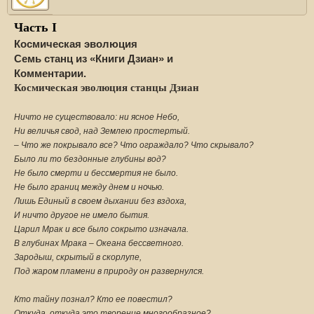
Часть I
Космическая эволюция
Семь станц из «Книги Дзиан» и
Комментарии.
Космическая эволюция станцы Дзиан
Ничто не существовало: ни ясное Небо,
Ни величья свод, над Землею простертый.
– Что же покрывало все? Что ограждало? Что скрывало?
Было ли то бездонные глубины вод?
Не было смерти и бессмертия не было.
Не было границ между днем и ночью.
Лишь Единый в своем дыхании без вздоха,
И ничто другое не имело бытия.
Царил Мрак и все было сокрыто изначала.
В глубинах Мрака – Океана бессветного.
Зародыш, скрытый в скорлупе,
Под жаром пламени в природу он развернулся.
Кто тайну познал? Кто ее повестил?
Откуда, откуда это творение многообразное?