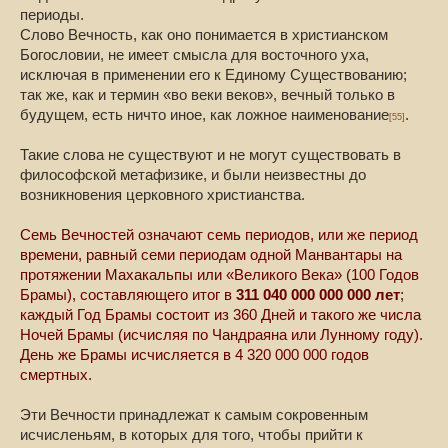
периоды.
Слово Вечность, как оно понимается в христианском
Богословии, не имеет смысла для восточного уха,
исключая в применении его к Единому Существованию;
так же, как и термин «во веки веков», вечный только в
будущем, есть ничто иное, как ложное наименование
.
[55]
Такие слова не существуют и не могут существовать в
философской метафизике, и были неизвестны до
возникновения церковного христианства.
Семь Вечностей означают семь периодов, или же период
времени, равный семи периодам одной Манвантары на
протяжении Махакальпы или «Великого Века» (100 Годов
Брамы), составляющего итог в
311 040 000 000 000 лет
;
каждый Год Брамы состоит из 360 Дней и такого же числа
Ночей Брамы (исчисляя по Чандраяна или Лунному году).
День же Брамы исчисляется в 4 320 000 000 годов
смертных.
Эти Вечности принадлежат к самым сокровенным
исчисленьям, в которых для того, чтобы прийти к