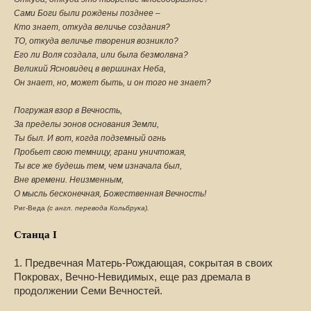
Сами Боги были рождены позднее –
Кто знает, откуда величье создания?
ТО, откуда величье творения возникло?
Его ли Воля создала, или была безмолвна?
Великий Ясновидец в вершинах Неба,
Он знает, но, может быть, и он того не знает?
Погружая взор в Вечность,
За пределы эонов основания Земли,
Ты был. И вот, когда подземный огнь
Пробьет свою темницу, грани уничтожая,
Ты все же будешь тем, чем изначала был,
Вне времени. Неизменным,
О мысль бесконечная, Божественная Вечность!
Риг-Веда
(с англ. перевода Кольбрука).
Станца I
1. Предвечная Матерь-Рождающая, сокрытая в своих
Покровах, Вечно-Невидимых, еще раз дремала в
продолжении Семи Вечностей.