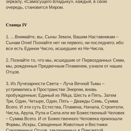
зеркалу, «Самосущего Владыку», каждый, в свою
очередь, становится Миром.
Станца IV
1. …Внимайте, вы, Сыны Земли, Вашим Наставникам –
Сынам Огня! Познайте нет ни первого, ни последнего; ибо
все есть Единое Число, исшедшее из Не-Числа.
2. Познайте то, что мы, исшедшие от Первозданных Семи,
мы, рожденные Предвечным Пламенем, узнали от наших
Отцов.
3. Из Лучезарности Света – Луча Вечной Тьмы –
устремились в Пространстве Энергии, вновь
пробужденные; Единый из Яйца, Шесть и Пять. Затем
Три, Один, Четыре, Один, Пять – Дважды Семь, Сумма
Всего. И эти суть Естества, Пламена, Начала, Строители,
Числа, Арупа, Рупа и Сила или же Божественный Человек
– Сумма Всего. И от Божественного Человека произошли
Формы, Искры, Священные Животные и Вестники
Сокровенных Отцов, заключенных в Пресвятой