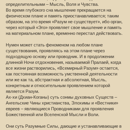
определительными – Мысль, Воля и Чувства.
Во время глубокого сна мышление прекращается на
физическом плане и память приостанавливается; таким
образом, на это время «Разум не существует», ибо орган,
через который «Эго» проявляет свое мышление и память
на материальном плане, временно перестал действовать.
Нумен может стать феноменом на любом плане
существования, проявляясь на этом плане через
подходящую основу или проводник. И в продолжении
длинной Ночи отдохновения, называемой Пралаей, когда
все жизни растворились, «Всемирный Разум» остается,
как постоянная возможность умственной деятельности
или же как та, абстрактная и абсолютная, Мысль,
конкретным и относительным проявлением которой
является Разум.
Ах-хи (Дхиан-Коганы) суть сонмы духовных Существ –
Ангельские Чины христианства, Элохимы и «Вестники»
евреев – являющиеся Проводниками для проявления
Божественной или Вселенской Мысли и Воли.
Они суть Разумные Силы, дающие и устанавливающие в