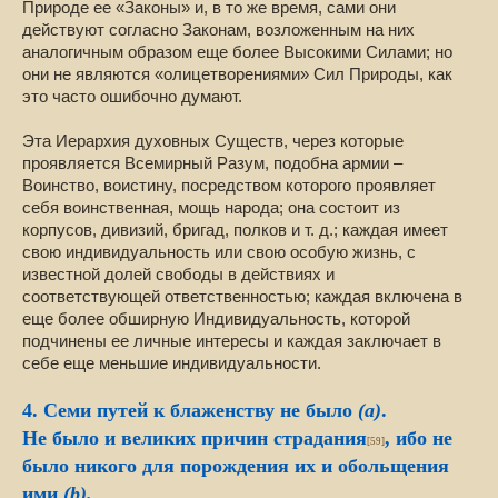
Природе ее «Законы» и, в то же время, сами они
действуют согласно Законам, возложенным на них
аналогичным образом еще более Высокими Силами; но
они не являются «олицетворениями» Сил Природы, как
это часто ошибочно думают.
Эта Иерархия духовных Существ, через которые
проявляется Всемирный Разум, подобна армии –
Воинство, воистину, посредством которого проявляет
себя воинственная, мощь народа; она состоит из
корпусов, дивизий, бригад, полков и т. д.; каждая имеет
свою индивидуальность или свою особую жизнь, с
известной долей свободы в действиях и
соответствующей ответственностью; каждая включена в
еще более обширную Индивидуальность, которой
подчинены ее личные интересы и каждая заключает в
себе еще меньшие индивидуальности.
4. Семи путей к блаженству не было
(а)
.
Не было и великих причин страдания
, ибо не
[59]
было никого для порождения их и обольщения
ими
(b).