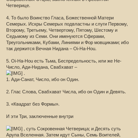
Четверице.
4. То было Воинство Гласа, Божественной Матери
Семерых. Искры Семерых подвластны и слуги Первому,
Второму, Третьему, Четвертому, Пятому, Шестому и
Седьмому из Семи. Они именуются Сферами,
Треугольниками, Кубами, Линиями и Фор мовщиками; ибо
так держится Вечная Нидана – Oi-Ha-Hou.
5. Oi-Ha-Hou есть Тьма, Беспредельность, или же Не-
Число, Ади-Нидана, Свабхават –
.
1. Ади-Санат, Число, ибо он Один.
2. Глас Слова, Свабхават Числа, ибо он Один и Девять.
3. «Квадрат без Формы».
И эти Три, заключенные внутри
, суть Сокровенная Четверица; и Десять суть
Арупа Вселенная. Затем идут Сыны, Семь Воителей,