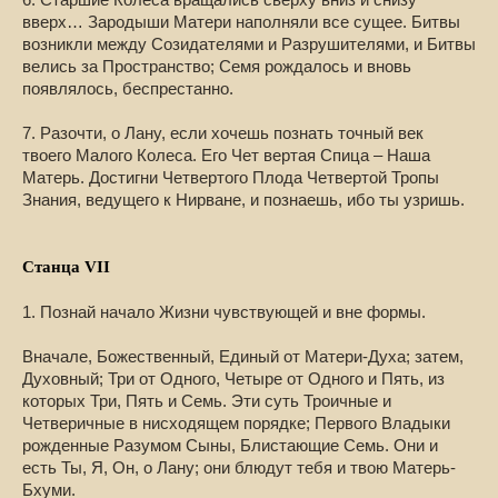
вверх… Зародыши Матери наполняли все сущее. Битвы
возникли между Созидателями и Разрушителями, и Битвы
велись за Пространство; Семя рождалось и вновь
появлялось, беспрестанно.
7. Разочти, о Лану, если хочешь познать точный век
твоего Малого Колеса. Его Чет вертая Спица – Наша
Матерь. Достигни Четвертого Плода Четвертой Тропы
Знания, ведущего к Нирване, и познаешь, ибо ты узришь.
Станца VII
1. Познай начало Жизни чувствующей и вне формы.
Вначале, Божественный, Единый от Матери-Духа; затем,
Духовный; Три от Одного, Четыре от Одного и Пять, из
которых Три, Пять и Семь. Эти суть Троичные и
Четверичные в нисходящем порядке; Первого Владыки
рожденные Разумом Сыны, Блистающие Семь. Они и
есть Ты, Я, Он, о Лану; они блюдут тебя и твою Матерь-
Бхуми.