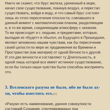
Никто не скажет, что брус железа, уроненный в море,
начал свое существование, покинув воздух, и перестал
существовать, войдя в воду, и что самый брус состоял
лишь из этого пересечения плоскости, совпавшего в
данный момент с математическим планом, разделяющим
и, в то же время, соединяющим атмосферу с океаном.
То же происходит и с людьми, и предметами, которые,
выпадая из «будет» в «было», из Будущего в Прошедшее,
являют мгновенно нашим чувствам, как бы пересечение
своей целости по мере их продвижения во Времени и
Пространстве (как материя) от одной Вечности к другой.
И эти две вечности и составляют ту Длительность, в
одной лишь которой все имеет истинное существование,
если бы только наши чувства были способны воспринять
это.
3. Вселенского разума не было, ибо не было ах-
хи, чтобы вместить его.
[57]
«Разум» есть наименование, данное совокупности
состояний Сознания, сгруппированных под