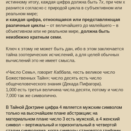
истинному итогу, каждая цифра должна быть 7
x
, при чем х
разнится согласно с природой цикла в субъективном или
реальном мире;
и каждая цифра, относящаяся или представляющая
различные циклы
– от величайшего до малейшего – в
объективном или не реальном мире,
должна быть
неизбежно кратным семи
.
Ключ к этому не может быть дан, ибо в этом заключается
тайна эзотерических исчислений, а для целей обычных
вычислений это не имеет смысла.
«Число Семь», говорит
Каббала
, «есть великое число
Божественных Тайн»; число десять есть число
общечеловеческого знания (Декада Пифагора).
1,000 есть третья величина числа десяти, потому и число
7,000 так же символично.
В Тайной Доктрине цифра 4 является мужским символом
только на высочайшем плане абстракции; на
материальном плане число 3 есть мужской, а 4 женский
символ – вертикальный и горизонтальный в четвертой
стадии символизма, когда символы становятся глифами