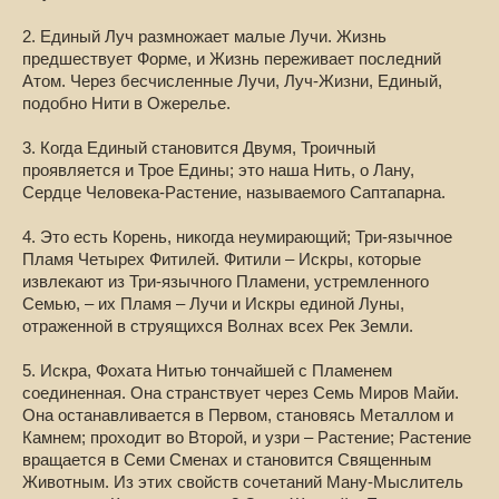
2. Единый Луч размножает малые Лучи. Жизнь
предшествует Форме, и Жизнь переживает последний
Атом. Через бесчисленные Лучи, Луч-Жизни, Единый,
подобно Нити в Ожерелье.
3. Когда Единый становится Двумя, Троичный
проявляется и Трое Едины; это наша Нить, о Лану,
Сердце Человека-Растение, называемого Саптапарна.
4. Это есть Корень, никогда неумирающий; Три-язычное
Пламя Четырех Фитилей. Фитили – Искры, которые
извлекают из Три-язычного Пламени, устремленного
Семью, – их Пламя – Лучи и Искры единой Луны,
отраженной в струящихся Волнах всех Рек Земли.
5. Искра, Фохата Нитью тончайшей с Пламенем
соединенная. Она странствует через Семь Миров Майи.
Она останавливается в Первом, становясь Металлом и
Камнем; проходит во Второй, и узри – Растение; Растение
вращается в Семи Сменах и становится Священным
Животным. Из этих свойств сочетаний Ману-Мыслитель