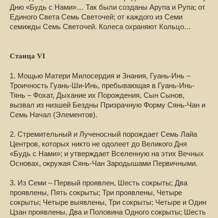
Дню «Будь с Нами»… Так были созданы Арупа и Рупа; от
Единого Света Семь Светочей; от каждого из Семи
семижды Семь Светочей. Колеса охраняют Кольцо…
Станца VI
1. Мощью Матери Милосердия и Знания, Гуань-Инь –
Троичность Гуань-Ши-Инь, пребывающая в Гуань-Инь-
Тянь – Фохат, Дыхание их Порождения, Сын Сынов,
вызвал из низшей Бездны Призрачную Форму Сянь-Чан и
Семь Начал (Элементов).
2. Стремительный и Лученосный порождает Семь Лайа
Центров, которых никто не одолеет до Великого Дня
«Будь с Нами»; и утверждает Вселенную на этих Вечных
Основах, окружая Сянь-Чан Зародышами Первичными.
3. Из Семи – Первый проявлен, Шесть сокрыты; Два
проявлены, Пять сокрыты; Три проявлены, Четыре
сокрыты; Четыре выявлены, Три сокрыты; Четыре и Один
Цзан проявлены, Два и Половина Одного сокрыты; Шесть