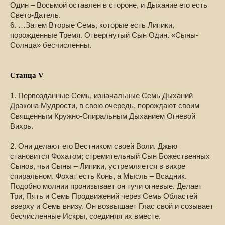
Один – Восьмой оставлен в стороне, и Дыхание его есть
Свето-Датель.
6. …Затем Вторые Семь, которые есть Липики,
порожденные Тремя. Отвергнутый Сын Один. «Сыны-
Солнца» бесчисленны.
Станца V
1. Первозданные Семь, изначальные Семь Дыханий
Дракона Мудрости, в свою очередь, порождают своим
Священным Кружно-Спиральным Дыханием Огневой
Вихрь.
2. Они делают его Вестником своей Воли. Джью
становится Фохатом; стремительный Сын Божественных
Сынов, чьи Сыны – Липики, устремляется в вихре
спиральном. Фохат есть Конь, а Мысль – Всадник.
Подобно молнии пронизывает он тучи огневые. Делает
Три, Пять и Семь Продвижений через Семь Областей
вверху и Семь внизу. Он возвышает Глас свой и созывает
бесчисленные Искры, соединяя их вместе.