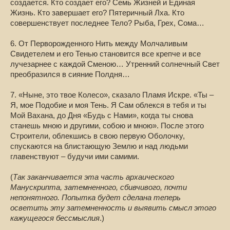
создается. Кто создает его? Семь Жизней и Единая
Жизнь. Кто завершает его? Пятеричный Лха. Кто
совершенствует последнее Тело? Рыба, Грех, Сома…
6. От Перворожденного Нить между Молчаливым
Свидетелем и его Тенью становится все крепче и все
лучезарнее с каждой Сменою… Утренний солнечный Свет
преобразился в сияние Полдня…
7. «Ныне, это твое Колесо», сказало Пламя Искре. «Ты –
Я, мое Подобие и моя Тень. Я Сам облекся в тебя и ты
Мой Вахана, до Дня «Будь с Нами», когда ты снова
станешь мною и другими, собою и мною». После этого
Строители, облекшись в свою первую Оболочку,
спускаются на блистающую Землю и над людьми
главенствуют – будучи ими самими.
(
Так заканчивается эта часть архаического
Манускрипта, затемненного, сбивчивого, почти
непонятного. Попытка будет сделана теперь
осветить эту затемненность и выявить смысл этого
кажущегося бессмыслия
.)