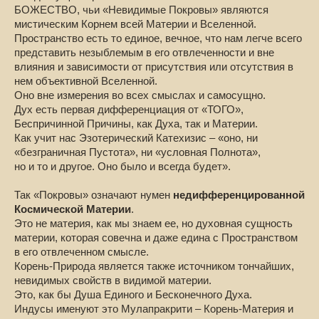
БОЖЕСТВО, чьи «Невидимые Покровы» являются
мистическим Корнем всей Материи и Вселенной.
Пространство есть то единое, вечное, что нам легче всего
представить незыблемым в его отвлеченности и вне
влияния и зависимости от присутствия или отсутствия в
нем объективной Вселенной.
Оно вне измерения во всех смыслах и самосущно.
Дух есть первая дифференциация от «ТОГО»,
Беспричинной Причины, как Духа, так и Материи.
Как учит нас Эзотерический Катехизис – «оно, ни
«безграничная Пустота», ни «условная Полнота»,
но и то и другое. Оно было и всегда будет».
Так «Покровы» означают нумен
недифференцированной
Космической Материи
.
Это не материя, как мы знаем ее,
но духовная сущность
материи
, которая совечна и даже едина с Пространством
в его отвлеченном смысле.
Корень-Природа является также источником тончайших,
невидимых свойств в видимой материи.
Это, как бы Душа Единого и Бесконечного Духа.
Индусы именуют это Мулапракрити – Корень-Материя и