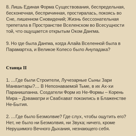
8. Лишь Единая Форма Существования, беспредельная,
бесконечная, беспричинная, простиралась, покоясь во
Сне, лишенном Сновидений; Жизнь бессознательная
трепетала в Пространстве Вселенском во Всесущности
той, что ощущается открытым Оком Дангма.
9. Но где была Дангма, когда Алайа Вселенной была в
Парамартха, и Великое Колесо было Анупадака?
Станца II
1. …Где были Строители, Лучезарные Сыны Зари
Манвантары?… В Непознаваемой Тьме, в их Ах-хи
Паранишпанна. Создатели Форм из Не-Формы – Корень
Мира – Дэваматри и Свабхават покоились в Блаженстве
Не-Бытия.
2. …Где было Безмолвие? Где слух, чтобы ощутить его?
Нет, не было ни Безмолвия, ни Звука; ничего, кроме
Нерушимого Вечного Дыхания, незнающего себя.