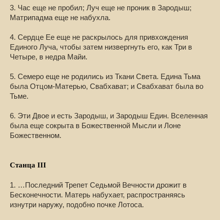
3. Час еще не пробил; Луч еще не проник в Зародыш;
Матрипадма еще не набухла.
4. Сердце Ее еще не раскрылось для привхождения
Единого Луча, чтобы затем низвергнуть его, как Три в
Четыре, в недра Майи.
5. Семеро еще не родились из Ткани Света. Едина Тьма
была Отцом-Матерью, Свабхават; и Свабхават была во
Тьме.
6. Эти Двое и есть Зародыш, и Зародыш Един. Вселенная
была еще сокрыта в Божественной Мысли и Лоне
Божественном.
Станца III
1. …Последний Трепет Седьмой Вечности дрожит в
Бесконечности. Матерь набухает, распространяясь
изнутри наружу, подобно почке Лотоса.