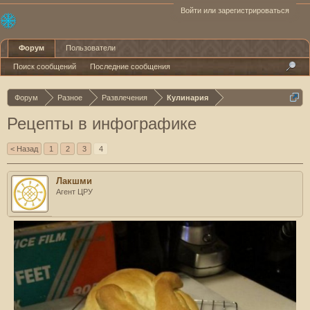
Войти или зарегистрироваться
Форум
Пользователи
Поиск сообщений
Последние сообщения
Форум
Разное
Развлечения
Кулинария
Рецепты в инфографике
< Назад
1
2
3
4
Лакшми
Агент ЦРУ