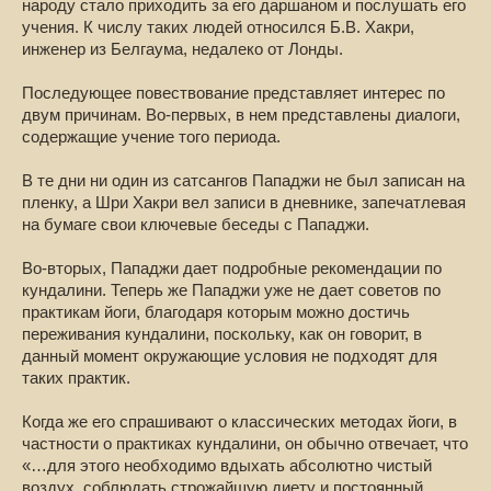
народу стало приходить за его даршаном и послушать его
учения. К числу таких людей относился Б.В. Хакри,
инженер из Белгаума, недалеко от Лонды.
Последующее повествование представляет интерес по
двум причинам. Во-первых, в нем представлены диалоги,
содержащие учение того периода.
В те дни ни один из сатсангов Пападжи не был записан на
пленку, а Шри Хакри вел записи в дневнике, запечатлевая
на бумаге свои ключевые беседы с Пападжи.
Во-вторых, Пападжи дает подробные рекомендации по
кундалини. Теперь же Пападжи уже не дает советов по
практикам йоги, благодаря которым можно достичь
переживания кундалини, поскольку, как он говорит, в
данный момент окружающие условия не подходят для
таких практик.
Когда же его спрашивают о классических методах йоги, в
частности о практиках кундалини, он обычно отвечает, что
«…для этого необходимо вдыхать абсолютно чистый
воздух, соблюдать строжайшую диету и постоянный