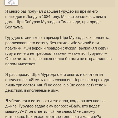
Я много раз получал даршан Гурудео во время его
приездов в Лонду в 1984 году. Мы встречались с ним в
доме Шри Бабурао Мургода в Тилаквади, пригороде
Белгаума.
Гурудео ставил мне в пример Шри Мургода как человека,
реализовавшего истину без каких-либо усилий или
практики. «Он верой и правдой служил (выполнял севу)
гуру и ничего не требовал взамен, – заметил Гурудео. –
Он не читал книг, не поклонялся богам и не отправлялся в
паломничество».
Я расспросил Шри Мургода о его опыте, и он ответил
следующее: «Я есть лишь сознание. Через него проходят
лишь три состояния. Я не осознаю (не осознает) тело и
действия, выполняемые им».
Я убедился в истинности его слов, когда он вез нас на
джипе. Гурудео задал ему вопрос: «Бабу, кто ведет
машину?» И он ответил: «Я не знаю. Мне самому
интересно. Как может мертвое тело вести машину?»