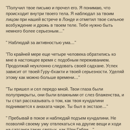
"Получил твое письмо и прочел его. Я понимаю, что
происходит внутри твоего тела. Я наблюдал за твоим
лицом при нашей встрече в Лонде и отметил твое сильное
возбуждение и дрожь в твоем теле. Тебе нужно быть
немного более серьезным…"
" Наблюдай за активностью ума…"
"По крайней мере еще четыре человека обратились ко
мне в настоящее время с подобным переживанием.
Продолжай неуклонно следовать своей садхане. Успех
зависит от твоей Гуру-бхакти и твоей серьезности. Уделяй
этому как можно больше времени…"
"Ты пришел и сел передо мной. Твои глаза были
полуприкрыты, они были влажными от слез блаженства, и
ты стал рассказывать о том, как твоя кундалини
поднимается к анахата чакре. Ты был в экстазе…"
" Пребывай в покое и наблюдай подъем кундалини. Не
позволяй своему уму отвлекаться на другие вещи и ходи
на сатсанги таких святых, как Шри Габри…"