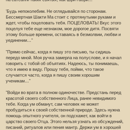
'Будь непоколебим. Не оглядывайся по сторонам.
Бессмертная Шакти Ма стоит с протянутыми руками и
ждет, чтобы поцеловать тебя. ПОЦЕЛОВАТЬ! Вкус этого
поцелуя тебе еще незнаком, мое дорогое дитя. Посвяти
этому больше времени, оставаясь в безмолвии, любви и
уединении…"
"Прямо сейчас, когда я пишу это письмо, ты сидишь
передо мной. Моя ручка замерла на полуслове, и я начал
говорить с тобой об объятиях. Надеюсь, ты понимаешь,
что я имею в виду. Прошу тебя, пойми, что такое
случается часто, когда я пишу своим хорошим
ученикам…"
"Войди во врата в полном одиночестве. Предстань перед
красотой своего собственного Лица, ранее невидимого
тебе. Когда ум обманут, сам человек не может
пробудиться к своей собственной природе. Здесь нужна
помощь опытного учителя, он подскажет, как войти в
царство своего Отца. Этого нельзя узнать из обсуждений,
писаний, ритуалов или пения мантр. Держи ум в хорошей