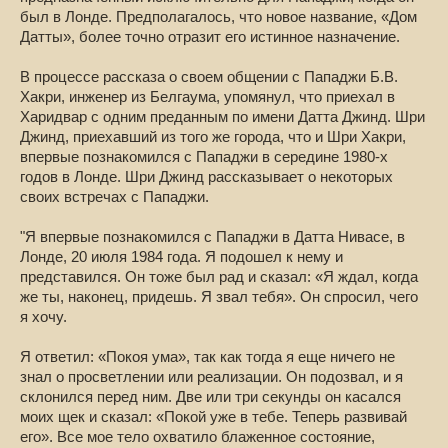
был в Лонде. Предполагалось, что новое название, «Дом
Датты», более точно отразит его истинное назначение.
В процессе рассказа о своем общении с Пападжи Б.В.
Хакри, инженер из Белгаума, упомянул, что приехал в
Харидвар с одним преданным по имени Датта Джинд. Шри
Джинд, приехавший из того же города, что и Шри Хакри,
впервые познакомился с Пападжи в середине 1980-х
годов в Лонде. Шри Джинд рассказывает о некоторых
своих встречах с Пападжи.
"Я впервые познакомился с Пападжи в Датта Нивасе, в
Лонде, 20 июля 1984 года. Я подошел к нему и
представился. Он тоже был рад и сказал: «Я ждал, когда
же ты, наконец, придешь. Я звал тебя». Он спросил, чего
я хочу.
Я ответил: «Покоя ума», так как тогда я еще ничего не
знал о просветлении или реализации. Он подозвал, и я
склонился перед ним. Две или три секунды он касался
моих щек и сказал: «Покой уже в тебе. Теперь развивай
его». Все мое тело охватило блаженное состояние,