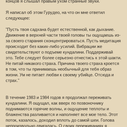
концов я слышал правым ухом странные звуки.
Я написал об этом Гурудео, на что он мне ответил
следующее:
"Пусть твоя садхана будет естественной, как дыхание.
Движение в верхней части твоей головы ты ощущаешь из-
за своего старания сконцентрироваться. Пусть медитация
происходит без каких-либо усилий. Вибрации же
свидетельствуют о подъеме кундалини. Поддерживай
это. Тебе следует более серьезно отнестись к этой шакти.
Не питай никакого страха. Причина твоего страха кроется
в том, что ты принимаешь необычный для тебя образ
жизни. Ум не питает любви к своему убийце. Отсюда и
страх."
В течение 1983 и 1984 годов я продолжал переживать
кундалини. Я ощущал, как вверх по позвоночнику
поднимаются горячие волны, и ощущение теплоты и
блаженства разливается и наполняет все мое тело. Этот
поток, казалось, доходил вплоть до самой шеи. Голова
непроизвольно двигалась. О своих переживаниях я