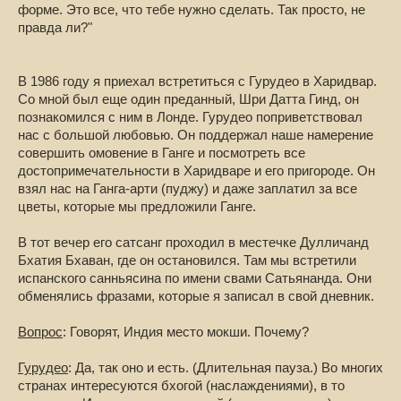
форме. Это все, что тебе нужно сделать. Так просто, не
правда ли?"
В 1986 году я приехал встретиться с Гурудео в Харидвар.
Со мной был еще один преданный, Шри Датта Гинд, он
познакомился с ним в Лонде. Гурудео поприветствовал
нас с большой любовью. Он поддержал наше намерение
совершить омовение в Ганге и посмотреть все
достопримечательности в Харидваре и его пригороде. Он
взял нас на Ганга-арти (пуджу) и даже заплатил за все
цветы, которые мы предложили Ганге.
В тот вечер его сатсанг проходил в местечке Дулличанд
Бхатия Бхаван, где он остановился. Там мы встретили
испанского санньясина по имени свами Сатьянанда. Они
обменялись фразами, которые я записал в свой дневник.
Вопрос
: Говорят, Индия место мокши. Почему?
Гурудео
: Да, так оно и есть. (Длительная пауза.) Во многих
странах интересуются бхогой (наслаждениями), в то