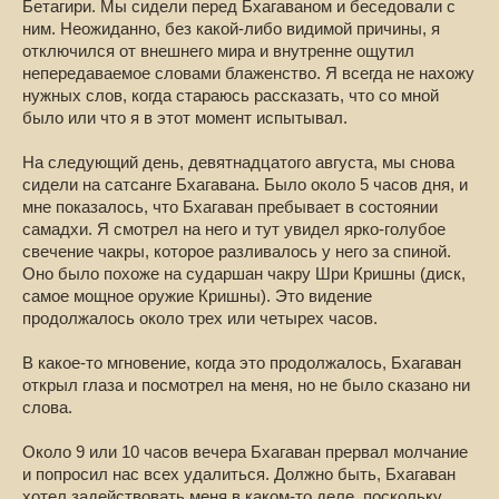
Бетагири. Мы сидели перед Бхагаваном и беседовали с
ним. Неожиданно, без какой-либо видимой причины, я
отключился от внешнего мира и внутренне ощутил
непередаваемое словами блаженство. Я всегда не нахожу
нужных слов, когда стараюсь рассказать, что со мной
было или что я в этот момент испытывал.
На следующий день, девятнадцатого августа, мы снова
сидели на сатсанге Бхагавана. Было около 5 часов дня, и
мне показалось, что Бхагаван пребывает в состоянии
самадхи. Я смотрел на него и тут увидел ярко-голубое
свечение чакры, которое разливалось у него за спиной.
Оно было похоже на сударшан чакру Шри Кришны (диск,
самое мощное оружие Кришны). Это видение
продолжалось около трех или четырех часов.
В какое-то мгновение, когда это продолжалось, Бхагаван
открыл глаза и посмотрел на меня, но не было сказано ни
слова.
Около 9 или 10 часов вечера Бхагаван прервал молчание
и попросил нас всех удалиться. Должно быть, Бхагаван
хотел задействовать меня в каком-то деле, поскольку