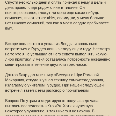
Спустя несколько дней я опять приехал к нему и целый
день провел сидя рядом с ним в тишине. Он
поинтересовался, гложут ли меня еще какие-нибудь
сомнения, и я ответил: «Нет, свамиджи, у меня больше
нет никаких сомнений, так как в моем сердце пребываете
вы».
Вскоре после этого я уехал из Лонды, и вновь смог
встретиться с Гурудео лишь в следующем году. Несмотря
на то что я не услышал от него совета выполнять какую-
либо практику, у меня оставалась потребность ежедневно
медитировать в течение двух или трех часов.
Доктор Бакр дал мне книгу «Беседы с Шри Раманой
Махарши», откуда я узнал технику самоисследования,
излагаемую учителем Гурудео. При нашей следующей
встрече я завел с ним разговор о прочитанном.
Вопрос: По утрам я медитирую от получаса до часа,
пытаясь исследовать «Кто я?». Хотя я чувствую
некоторое улучшение, я так ничего и не нахожу. В