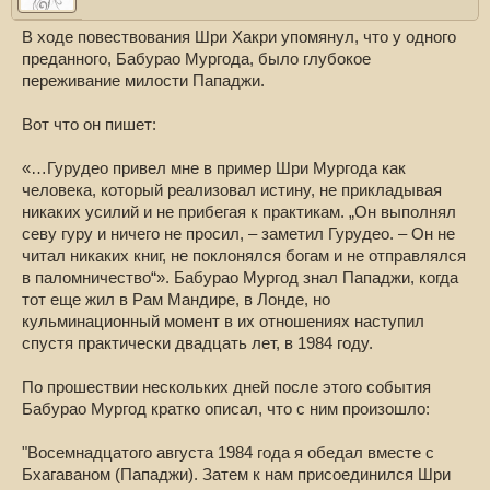
В ходе повествования Шри Хакри упомянул, что у одного
преданного, Бабурао Мургода, было глубокое
переживание милости Пападжи.
Вот что он пишет:
«…Гурудео привел мне в пример Шри Мургода как
человека, который реализовал истину, не прикладывая
никаких усилий и не прибегая к практикам. „Он выполнял
севу гуру и ничего не просил, – заметил Гурудео. – Он не
читал никаких книг, не поклонялся богам и не отправлялся
в паломничество“». Бабурао Мургод знал Пападжи, когда
тот еще жил в Рам Мандире, в Лонде, но
кульминационный момент в их отношениях наступил
спустя практически двадцать лет, в 1984 году.
По прошествии нескольких дней после этого события
Бабурао Мургод кратко описал, что с ним произошло:
"Восемнадцатого августа 1984 года я обедал вместе с
Бхагаваном (Пападжи). Затем к нам присоединился Шри