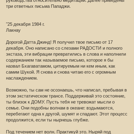
руководства относительно медитаций. Далее приведены
три ответных письма Пападжи.
"25 декабря 1984 г.
Лакнау
Дорогой Датта Джинд! Я получил твое письмо от 17
декабря. Оно написано со слезами РАДОСТИ и полного
экстаза, эти вибрации превратились в слова и наполнили
содержанием так называемое письмо, которое я бы
назвал Бхагаватамом, цитируемым ни кем иным, как
самим Шукой. Я снова и снова читаю его с огромным
наслаждением.
Возможно, ты сам не осознаешь, что написал, пребывая в
этом экстатическом трансе. Поддерживай это состояние,
ты близок к ДОМУ. Пусть тебя не тревожат мысли о
семье. Они подобны волнам в океане: вздымаются,
перебегают одна к другой, шумят и спадают. Этот процесс
продолжится, если ты нырнешь глубже.
Под течением нет волн. Практикуй это. Ныряй под