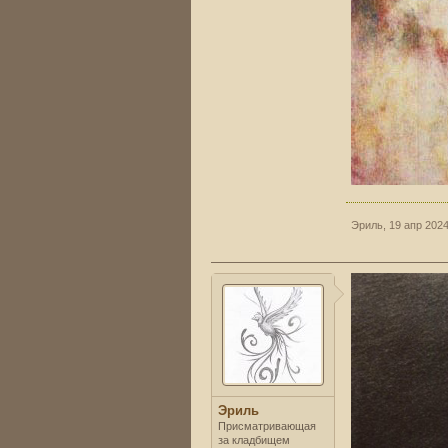
Эриль
,
19 апр 202
Эриль
Присматривающая
за кладбищем