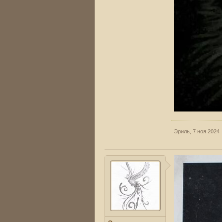
Эриль
,
7 ноя 2024