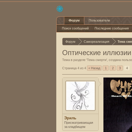
Форум
Пользователи
Поиск сообщений
Последние сообщения
Форум
Самореализация
Тема см
Оптические иллюзии
Тема в разделе '
Тема смерти
', создана поль
Страница 4 из 4
< Назад
1
2
3
4
Эриль
Присматривающая
за кладбищем