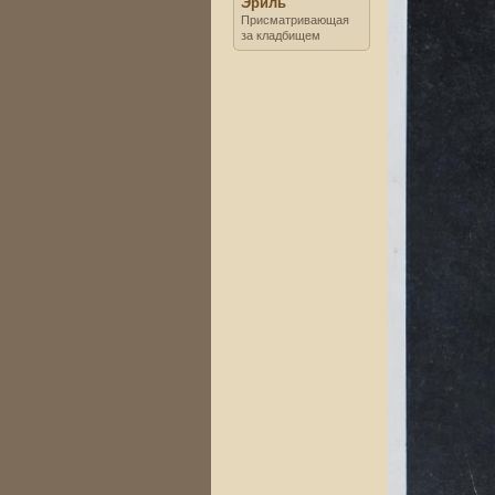
Эриль
Присматривающая
за кладбищем