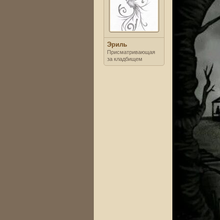
Эриль
Присматривающая
за кладбищем