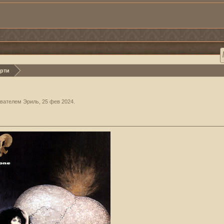
ерти
зователем
Эриль
,
25 фев 2024
.