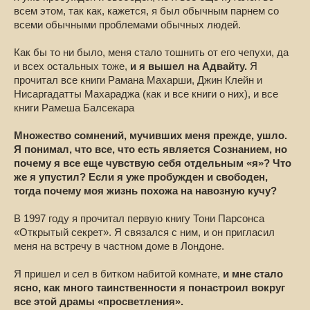
всем этом, так как, кажется, я был обычным парнем со
всеми обычными проблемами обычных людей.
Как бы то ни было, меня стало тошнить от его чепухи, да
и всех остальных тоже,
и я вышел на Адвайту.
Я
прочитал все книги Рамана Махарши, Джин Клейн и
Нисаргадатты Махараджа (как и все книги о них), и все
книги Рамеша Балсекара
Множество сомнений, мучивших меня прежде, ушло.
Я понимал, что все, что есть является Сознанием, но
почему я все еще чувствую себя отдельным «я»? Что
же я упустил? Если я уже пробужден и свободен,
тогда почему моя жизнь похожа на навозную кучу?
В 1997 году я прочитал первую книгу Тони Парсонса
«Открытый секрет». Я связался с ним, и он пригласил
меня на встречу в частном доме в Лондоне.
Я пришел и сел в битком набитой комнате,
и мне стало
ясно, как много таинственности я понастроил вокруг
все этой драмы «просветления».