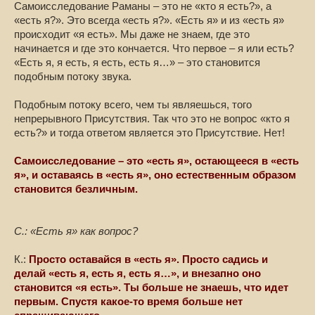
Самоисследование Раманы – это не «кто я есть?», а
«есть я?». Это всегда «есть я?». «Есть я» и из «есть я»
происходит «я есть». Мы даже не знаем, где это
начинается и где это кончается. Что первое – я или есть?
«Есть я, я есть, я есть, есть я…» – это становится
подобным потоку звука.
Подобным потоку всего, чем ты являешься, того
непрерывного Присутствия. Так что это не вопрос «кто я
есть?» и тогда ответом является это Присутствие. Нет!
Самоисследование – это «есть я», остающееся в «есть
я», и оставаясь в «есть я», оно естественным образом
становится безличным.
С.: «Есть я» как вопрос?
К.:
Просто оставайся в «есть я». Просто садись и
делай «есть я, есть я, есть я…», и внезапно оно
становится «я есть». Ты больше не знаешь, что идет
первым. Спустя какое-то время больше нет