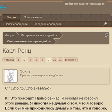
Войти или зарегистрироваться
Форум
Пользователи
Поиск сообщений
Последние сообщения
Форум
Материалы на тему адвайты
Современные мастера адвайты
Карл Ренц
< Назад
1
←
6
7
8
9
10
11
Вперёд >
Эриль
Присматривающая за кладбищем
С.: Это пришло внезапно?
К.: Это приходит. Прямо сейчас. Я никогда не говорил
этого раньше.
Я никогда не думал о том, что я говорю.
Если бы мне приходилось думать о том, что я говорю,