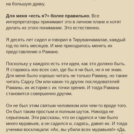
на большую драку.
Для меня «есть я?» более правильно
. Все
интерпретаторы принимают это в личном плане и хотят
делать из этого понимание. Это естественно.
Я десять лет сидел и говорил в Тируваннамалае, каждый
год по пять месяцев. И мне приходилось менять их
представление о Рамане.
Поскольку у каждого есть эти идеи, как это должно быть.
Я стараюсь изо всех сил, где бы я ни был, но я не знаю.
Для меня было хорошо читать не только Раману, но также
читать Садху Ом или каких-то других последователей
Раманы, их истории с их точки зрения. И тогда Рамана
становится совершенно другим.
Он не был этим святым человеком или чем-то вроде того.
Он был таким простым и полным шуток. Никогда не
серьезным. Эти рассказы, что он садился и там было
много муравьев, а он садился и, садясь, давил их. И тогда
ученики восклицали: «Ах, вы убили всех муравьев!» «Да,