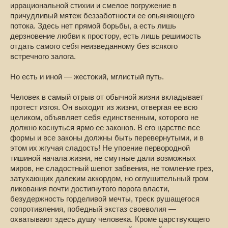
иррациональной стихии и смелое погружение в
причудливый мятеж беззаботности ее опьяняющего
потока. Здесь нет прямой борьбы, а есть лишь
дерзновение любви к простору, есть лишь решимость
отдать самого себя неизведанному без всякого
встречного залога.
Но есть и иной — жестокий, мглистый путь.
Человек в самый отрыв от обычной жизни вкладывает
протест изгоя. Он выходит из жизни, отвергая ее всю
целиком, объявляет себя единственным, которого не
должно коснуться ярмо ее законов. В его царстве все
формы и все законы должны быть перевернутыми, и в
этом их жгучая сладость! Не упоение первородной
тишиной начала жизни, не смутные дали возможных
миров, не сладостный шепот забвения, не томление грез,
затухающих далеким аккордом, но оглушительный гром
ликования почти достигнутого порога власти,
безудержность горделивой мечты, треск рушащегося
сопротивления, победный экстаз своеволия —
охватывают здесь душу человека. Кроме царствующего