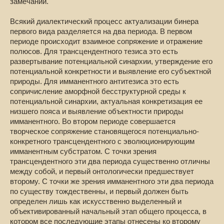
замечаний.
Всякий диалектический процесс актуализации бинера
первого вида разделяется на два периода. В первом
периоде происходит взаимное сопряжение и отражение
полюсов. Для трансцендентного тезиса это есть
развертывание потенциальной синархии, утверждение его
потенциальной конкретности и выявление его субъектной
природы. Для имманентного антитезиса это есть
сопричисление аморфной бесструктурной среды к
потенциальной синархии, актуальная конкретизация ее
низшего пояса и выявление объектности природы
имманентного. Во втором периоде совершается
творческое сопряжение становящегося потенциально-
конкретного трансцендентного с эволюционирующим
имманентным субстратом. С точки зрения
трансцендентного эти два периода существенно отличны
между собой, и первый онтологически предшествует
второму. С точки же зрения имманентного эти два периода
по существу тождественны, и первый должен быть
определен лишь как искусственно выделенный и
объективированный начальный этап общего процесса, в
котором все последующие этапы отнесены ко второму