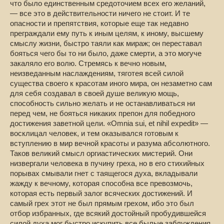
что было единственным средоточием всех его желаний,
— все это в действительности ничего не стоит. И те
опасности и препятствия, которые еще так недавно
преграждали ему путь к иным целям, к иному, высшему
смыслу жизни, быстро таяли как мираж; он переставал
бояться чего бы то ни было, даже смерти, а это могуче
закаляло его волю. Стремясь к вечно новым,
неизведанным наслаждениям, тяготея всей силой
существа своего к красотам иного мира, он незаметно сам
для себя создавал в своей душе великую мощь,
способность сильно желать и не останавливаться ни
перед чем, не бояться никаких препон для победного
достижения заветной цели. «Omnia sui, et nihil expedit» —
восклицал человек, и тем оказывался готовым к
вступлению в мир вечной красоты и разума абсолютного.
Таков великий смысл оргиастических мистерий. Они
низвергали человека в пучину греха, но в его стихийных
порывах смывали гнет с таящегося духа, вкладывали
жажду к вечному, которая способна все превозмочь,
которая есть первый залог всяческих достижений. И
самый грех этот не был прямым грехом, ибо это был
отбор избранных, где всякий достойный пробудившейся
силой духа мог быстро искупить все былые заблуждения