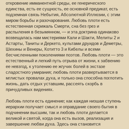
откровение имманентной среды, ее генерического
единства, есть ее сущность, ее основной предикат, есть
подземная связь Небытия, Абсолютной Иллюзии, с этим
миром борьбы и разочарования. Любовь плоти есть
естественная скрижаль Смерти, сна без грез и
распыления в безымянном, — и эта доктрина одинаково
возвещалась нам мистериями Кали и Шакти, Мелиты 2 и
Астарты, Таниты и Деркето, культами друидов и Деметры,
Шехины и Венеры, Котитто 3 и Кибелы и всеми
бесчисленными поколениями поэтов. Любовь плоти — это
естественный и легкий путь отрыва от жизни, к забвению
ее невзгод, к утолению ее жгучих болей в экстазе
сладостного умирания; любовь плоти развертывается в
мглистых провалах духа, и только она способна поглотить
жизнь, дать отдых уставшим, рассеять скорбь в
причудливых видениях.
Любовь плоти есть единение; как каждая низшая ступень
иерархии получает смысл и оправдание своего бытия в
подчинении высшим, так и любовь плоти делается
великой и святой, когда она есть вызов, реализация и
завершение любви духа. Здесь она становится