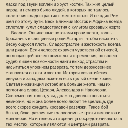
ласки под звуки воплей и хруст костей. Так жил целый
народ, и немного было людей, в которых не таилось
сплетения сладострастия с жестокостью. И не один Рим
шел по этому пути. Весь Ближний Восток и Африка всегда
сплетали культ сладострастия с культом кровавых жертв
— Ваалом. Опьяненные потоками крови жертв, толпы
бросались в священные рощи Астарты, чтобы насытить
беснующуюся плоть. Сладострастие и жестокость всегда
шли рядом. Если человек охвачен чувственной стихией,
поглощающей все его помыслы и стремления, но волею
судеб лишен возможности найти выход страстям и
насытиться упоением разврата, то тем дерзновеннее
становится он лют и жесток. История византийских
евнухов и западных аскетов есть целый океан крови.
Святая инквизиция истребила больше жертв, чем их
поглотила слава Цезаря, Александра и Наполеона.
Современная толпа, увы, должна довольствоваться
немногим, но и она более всего любит те зрелища, где
всего скорее ожидать кровавой развязки. Таков бой
быков, бокс, различные головоломные трюки гимнастов и
жонглеров. Но и теперь эти зрелища сосредоточиваются в
тех местах, которые являются и центрами разврата.