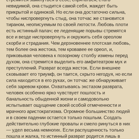
невидимой, она стыдится самой себя, жаждет быть
прикрытой и одинокой. Но если она достаточно сильна,
чтобы ниспровергнуть стыд, она тотчас же становится
тираном, неописуемым по своей лютости. Любовь плоти
есть истинный палач; ее леденящие порывы стремятся
все и везде ниспровергнуть и окружить себя ореолом
скорби и страдания. Чем дерзновеннее плотская любовь,
тем более она жестока, тем кровавее ее ореол, и,
приковывая человека к позорному столбу измены перед
духом, она стремится выделить его амфитеатром мук и
преступлений. Разврат всегда жесток. Если внешнее
сковывает его триумф, он таится, скрыто негодуя, но если
сила находится в его руках, он тотчас же обнаруживает
себя заревом крови. Охватываясь экстазом разврата,
человек особенно ярко чувствует пошлость и
банальность обыденной жизни и самодовольно
испытывает ощущение своей особой отмеченности и
мрачного аристократизма. Огромное большинство людей
и в своем падении остается только пошлым. Создать
действительно глубокие провалы и смело ринуться в них
— удел весьма немногих. Если распущенность только
пошла и жалка, то истинный разврат родится лишь в