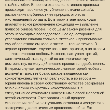
к тайне любви. В первом этапе эволютивного процесса
происходит пассивное углубление в стихию coitus'a,
распознание глубинности ее природы; это есть
мистериальный оргиазм. Во втором этапе происходит
диалектическое расчленение концепции — выявление
полюсов бинера любви. По общему закону развития для
этого необходимо последовательное одностороннее
утверждение сначала только антитезиса и приписывание
ему абсолютного смысла, а затем — только тезиса. В
первом происходит случае возникает оргиазм, а во втором
— платоническая любовь. Наконец, наступает третий,
синтетический этап, единый по онтологическому
достоинству, но могущий внешне проявиться двойственно.
В первом случае гармоническое слияние горней любви с
дольней в таинстве брака, раскрывающегося как
конкретно-спекулятивная реальность, а во втором —
горняя любовь в своем собственном естестве раскрывает
всю синархию конкретных качествований, т. е.
спекулятивное становится конкретным в своей целостной
всеобъемлемости. Этот эволютивный процесс
становления любви в актуальном сознании и именуется в
эзотеризме диалектическим процессом любви. Его