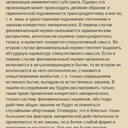
организации имманентного субстрата. Однако эта
организация может происходить двояким образом: в
гармонической подчиненности трансцендентному и вне ее,
т. е. лишь в одностороннем подчинении тяготениям и
законам конкретного эмпирического. В первом случае
феноменальный ноумен оказывается гармоническим
раскрытием, антитезисом ноумена трансцендентного,
тезиса, и выявляет конкретно-спекулятивный смысл. Во
втором случае феноменальный ноумен тяготеет выразить
абсурдную карикатуру спекулятивного смысла. Если в
первом случае феноменальный ноумен органически
включается в актуализирующееся бытие, то во втором он
исключается из него онтологически, становится
олицетворением инобытия, т. е. только извращением
истинного бытия, выпадом из естественных законов. В
нашем исследовании мы будем рассматривать только
такие яркие проявления конкретного эмпирического,
только систему феноменальных ноуменов, ибо тогда
действие общих законов не будет осложняться
случайными обертонами. Очевидно, что в блеклых тонах
большинства факторов эмпирической действительности
проявляются те же законы, но в более слабой форме и
огрязненные пошлостью. Для нас же будет вполне