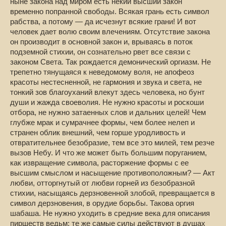
ныне закона над миром есть некий высший закон
временно попранной свободы. Всякая грань есть символ
рабства, а потому — да исчезнут всякие грани! И вот
человек дает волю своим влечениям. Отсутствие закона
он производит в основной закон и, врываясь в поток
подземной стихии, он сознательно рвет все связи с
законом Света. Так рождается демонический оргиазм. Не
трепетно тянущаяся к неведомому воля, не апофеоз
красоты нестесненной, не гармония и звука и света, не
тонкий зов благоуханий влекут здесь человека, но бунт
души и жажда своеволия. Не нужно красоты и роскоши
отбора, не нужно затаенных слов и дальних целей! Чем
глубже мрак и сумрачнее формы, чем более нелеп и
странен облик внешний, чем горше уродливость и
отвратительнее безобразие, тем все это милей, тем резче
вызов Небу. И что же может быть большим поруганием,
как извращение символа, расторжение формы с ее
высшим смыслом и насыщение противоположным? — Акт
любви, отторгнутый от любви горней из безобразной
стихии, насыщаясь дерзновенной злобой, превращается в
символ дерзновения, в орудие борьбы. Такова оргия
шабаша. Не нужно уходить в средние века для описания
пиршеств ведьм; те же самые силы действуют в душах