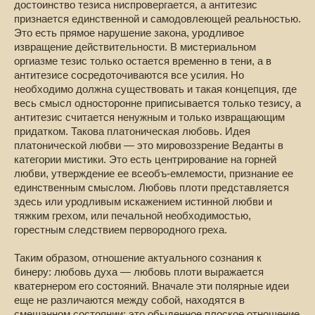
достоинство тезиса ниспровергается, а антитезис
признается единственной и самодовлеющей реальностью.
Это есть прямое нарушение закона, уродливое
извращение действительности. В мистериальном
оргиазме тезис только остается временно в тени, а в
антитезисе сосредоточиваются все усилия. Но
необходимо должна существовать и такая концепция, где
весь смысл односторонне приписывается только тезису, а
антитезис считается ненужным и только извращающим
придатком. Такова платоническая любовь. Идея
платонической любви — это мировоззрение Веданты в
категории мистики. Это есть центрирование на горней
любви, утверждение ее всеобъ-емлемости, признание ее
единственным смыслом. Любовь плоти представляется
здесь или уродливым искажением истинной любви и
тяжким грехом, или печальной необходимостью,
горестным следствием первородного греха.
Таким образом, отношение актуального сознания к
бинеру: любовь духа — любовь плоти выражается
кватернером его состояний. Вначале эти полярные идеи
еще не различаются между собой, находятся в
смешанном состоянии; это обыденное плоское отношение