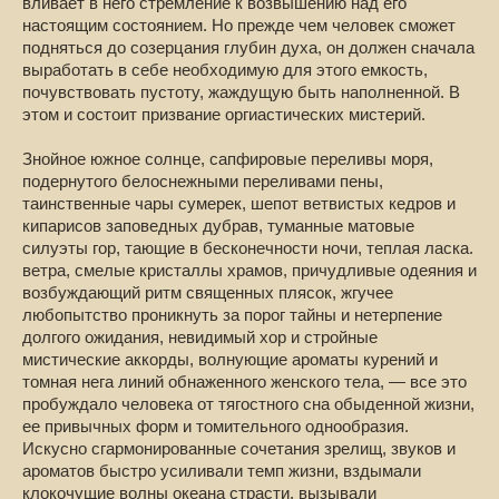
вливает в него стремление к возвышению над его
настоящим состоянием. Но прежде чем человек сможет
подняться до созерцания глубин духа, он должен сначала
выработать в себе необходимую для этого емкость,
почувствовать пустоту, жаждущую быть наполненной. В
этом и состоит призвание оргиастических мистерий.
Знойное южное солнце, сапфировые переливы моря,
подернутого белоснежными переливами пены,
таинственные чары сумерек, шепот ветвистых кедров и
кипарисов заповедных дубрав, туманные матовые
силуэты гор, тающие в бесконечности ночи, теплая ласка.
ветра, смелые кристаллы храмов, причудливые одеяния и
возбуждающий ритм священных плясок, жгучее
любопытство проникнуть за порог тайны и нетерпение
долгого ожидания, невидимый хор и стройные
мистические аккорды, волнующие ароматы курений и
томная нега линий обнаженного женского тела, — все это
пробуждало человека от тягостного сна обыденной жизни,
ее привычных форм и томительного однообразия.
Искусно сгармонированные сочетания зрелищ, звуков и
ароматов быстро усиливали темп жизни, вздымали
клокочущие волны океана страсти, вызывали