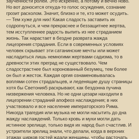
заученности ролей. Это искренно, а потому и вечно ново.
Но вот доносится откуда-то голос осуждения, сознание
грозит расколом. Значит, близко и те, кто может осудить.
— Тем хуже для них! Какая сладость заставить их
содрогнуться, и чем прекраснее и беззащитнее жертва,
тем исступленнее радость выпить из нее страданием
жизнь. Так нарастает в бездне разврата жажда
лицезрения страдания. Если в современных условиях
человек скрывает эти сатанинские мечты или может
насладиться лишь немногими жертвами садизма, то в
древности этих преград не существовало. Чем
сладострастнее был коронованный безумец, тем более
он был и жесток. Каждая оргия ознаменовывалась
воплями сотен страдальцев, и леденящие душу страницы
хотя бы Светония5 раскрывают, как бездонна пучина
низвержения человека. Но не одни цезари находили в
лицезрении страданий апофеоз наслаждения; в них
участвовало и все население императорского Рима.
Никогда трагедия или музыка не могли насытить до дна
жажду наслаждений. Только кровь и муки могли дать
истинное зрелище, только видя их народ был счастлив. И
устроители зрелищ знали, что делали, когда в верхних
этажах цирков гостей ждали женщины, чтобы расточать