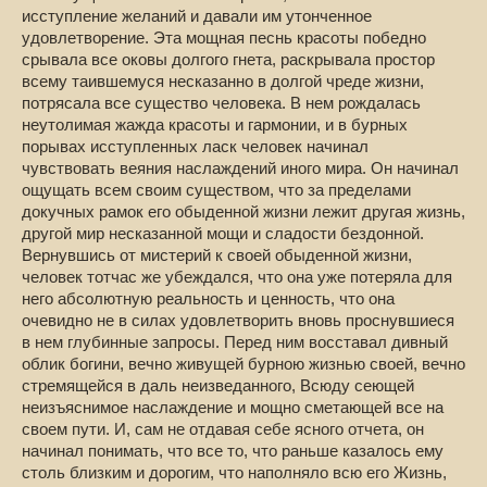
исступление желаний и давали им утонченное
удовлетворение. Эта мощная песнь красоты победно
срывала все оковы долгого гнета, раскрывала простор
всему таившемуся несказанно в долгой чреде жизни,
потрясала все существо человека. В нем рождалась
неутолимая жажда красоты и гармонии, и в бурных
порывах исступленных ласк человек начинал
чувствовать веяния наслаждений иного мира. Он начинал
ощущать всем своим существом, что за пределами
докучных рамок его обыденной жизни лежит другая жизнь,
другой мир несказанной мощи и сладости бездонной.
Вернувшись от мистерий к своей обыденной жизни,
человек тотчас же убеждался, что она уже потеряла для
него абсолютную реальность и ценность, что она
очевидно не в силах удовлетворить вновь проснувшиеся
в нем глубинные запросы. Перед ним восставал дивный
облик богини, вечно живущей бурною жизнью своей, вечно
стремящейся в даль неизведанного, Всюду сеющей
неизъяснимое наслаждение и мощно сметающей все на
своем пути. И, сам не отдавая себе ясного отчета, он
начинал понимать, что все то, что раньше казалось ему
столь близким и дорогим, что наполняло всю его Жизнь,