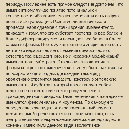
периоду. Последнее есть прямое следствие доктрины, что
имманентному чуждо понятие потенциальной
конкретности, ибо всякая его конкретизация есть ео ipso
всегда и актуализация. Развитие диалектического
процесса, наблюдаемое с точки зрения имманентного,
приводит к тому, что его субстрат постепенно все более и
более дифференцируется и насыщает все более и более
сложные формы. Поэтому конкретное эмпирическое есть
не только иерархическое отражение синархического
естества трансцендентного, но и иерархия модификаций
имманентного субстрата. Это значит, что явления и
формы конкретного эмпирического могут быть разложены
по возрастающим рядам, где каждый такой ряд
эволютивно стремится выразить некоторую энтелехию,
имманентный субстрат которой представляет собой
целостное соответствие некоторому членению
трансцендентной синархии. Такая энтелехия в эзотеризме
именуется феноменальным ноуменом. По самому его
определению очевидно, что феноменальный ноумен
лежит в самой среде конкретного эмпирического, есть
центр и вершина конкретно-эмпирической иерархии, есть
конечный максимум данного вида эволютивной