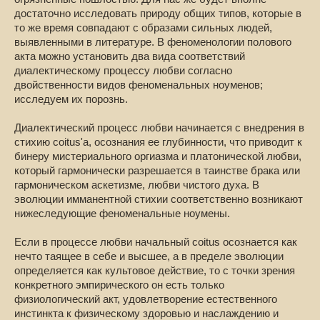
достаточно исследовать природу общих типов, которые в
то же время совпадают с образами сильных людей,
выявленными в литературе. В феноменологии полового
акта можно установить два вида соответствий
диалектическому процессу любви согласно
двойственности видов феноменальных ноуменов;
исследуем их порознь.
Диалектический процесс любви начинается с внедрения в
стихию coitus'a, осознания ее глубинности, что приводит к
бинеру мистериального оргиазма и платонической любви,
который гармонически разрешается в таинстве брака или
гармоническом аскетизме, любви чистого духа. В
эволюции имманентной стихии соответственно возникают
нижеследующие феноменальные ноумены.
Если в процессе любви начальный coitus осознается как
нечто таящее в себе и высшее, а в пределе эволюции
определяется как культовое действие, то с точки зрения
конкретного эмпирического он есть только
физиологический акт, удовлетворение естественного
инстинкта к физическому здоровью и наслаждению и