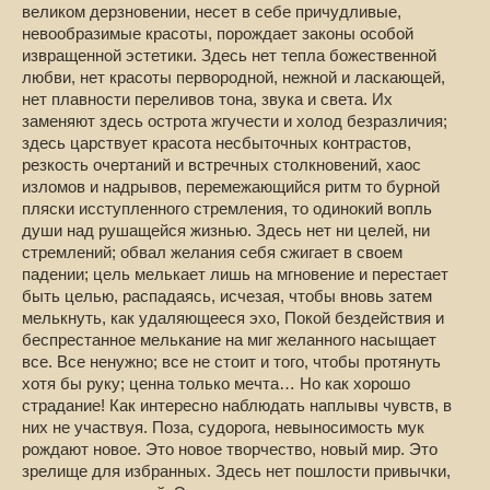
великом дерзновении, несет в себе причудливые,
невообразимые красоты, порождает законы особой
извращенной эстетики. Здесь нет тепла божественной
любви, нет красоты первородной, нежной и ласкающей,
нет плавности переливов тона, звука и света. Их
заменяют здесь острота жгучести и холод безразличия;
здесь царствует красота несбыточных контрастов,
резкость очертаний и встречных столкновений, хаос
изломов и надрывов, перемежающийся ритм то бурной
пляски исступленного стремления, то одинокий вопль
души над рушащейся жизнью. Здесь нет ни целей, ни
стремлений; обвал желания себя сжигает в своем
падении; цель мелькает лишь на мгновение и перестает
быть целью, распадаясь, исчезая, чтобы вновь затем
мелькнуть, как удаляющееся эхо, Покой бездействия и
беспрестанное мелькание на миг желанного насыщает
все. Все ненужно; все не стоит и того, чтобы протянуть
хотя бы руку; ценна только мечта… Но как хорошо
страдание! Как интересно наблюдать наплывы чувств, в
них не участвуя. Поза, судорога, невыносимость мук
рождают новое. Это новое творчество, новый мир. Это
зрелище для избранных. Здесь нет пошлости привычки,