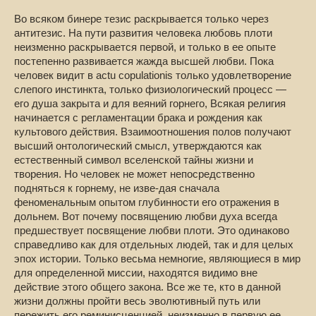
Во всяком бинере тезис раскрывается только через
антитезис. На пути развития человека любовь плоти
неизменно раскрывается первой, и только в ее опыте
постепенно развивается жажда высшей любви. Пока
человек видит в actu copulationis только удовлетворение
слепого инстинкта, только физиологический процесс —
его душа закрыта и для веяний горнего, Всякая религия
начинается с регламентации брака и рождения как
культового действия. Взаимоотношения полов получают
высший онтологический смысл, утверждаются как
естественный символ вселенской тайны жизни и
творения. Но человек не может непосредственно
подняться к горнему, не изве-дая сначала
феноменальным опытом глубинности его отражения в
дольнем. Вот почему посвящению любви духа всегда
предшествует посвящение любви плоти. Это одинаково
справедливо как для отдельных людей, так и для целых
эпох истории. Только весьма немногие, являющиеся в мир
для определенной миссии, находятся видимо вне
действие этого общего закона. Все же те, кто в данной
жизни должны пройти весь эволютивный путь или
пережить его реминисценцией, неизменно в первую ее