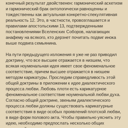
конечный результат двойственен: гармонический аскетизм
и гармонический брак онтологически равноценны и
тождественны как актуальная конкретно-спекулятивная
реальность 12. Это, в частности, провозглашается и
правилами апостольскими 13, подтвержденными
постановлениями Вселенских Соборов, налагающих
анафему на всякого, кто дерзнет почитать подвиг инока
выше подвига семьянина.
На пути предыдущего изложения я уже не раз приводил
доктрину, что все высшее отражается в низшем, что
всякая ноуменальная идея имеет свое феноменальное
соответствие, причем высшее отражается в низшем
методом карикатуры. Проследим справедливость этой
общей доктрины в приложении к идее диалектического
процесса любви. Любовь плоти есть карикатурное
феноменальное соответствие ноуменальной любви духа.
Согласно общей доктрине, звеньям диалектического
процесса любви должны существовать карикатурные
соответствия в виде особых проявлений плотской любви,
в виде форм полового акта. Чтобы правильно уяснить эту
идею, необходимо предпослать несколько общих