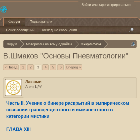
Войти или зарегистрироваться
Форум
Пользователи
Поиск сообщений
Последние сообщения
Форум
Материалы на тему адвайты
Оккультизм
В.Шмаков "Основы Пневматологии"
< Назад
1
2
3
4
5
6
Вперёд >
Лакшми
Агент ЦРУ
Часть II. Учение о бинере раскрытий в эмпирическом
сознании трансцендентного и имманентного в
категории мистики
ГЛАВА XIII