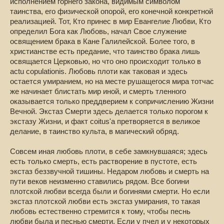
исполнением горнего закона, видимым символом
таинства, его физической опорой, его конечной конкретной
реализацией. Тот, Кто принес в мир Евангелие Любви, Кто
определил Бога как Любовь, начал Свое служение
освящением брака в Кане Галилейской. Более того, в
христианстве есть предание, что таинство брака лишь
освящается Церковью, но что оно происходит только в
actu copulationis. Любовь плоти как таковая и здесь
остается умиранием, но на месте рушащегося мира тотчас
же начинает блистать мир иной, и смерть тленного
оказывается только преддверием к сопричислению Жизни
Вечной. Экстаз Смерти здесь делается только порогом к
экстазу Жизни, и факт coitus'a претворяется в великое
делание, в таинство культа, в магический обряд.
Совсем иная любовь плоти, в себе замкнувшаяся; здесь
есть только смерть, есть растворение в пустоте, есть
экстаз беззвучной тишины. Недаром любовь и смерть на
пути веков неизменно ставились рядом. Все богини
плотской любви всегда были и богинями смерти. Но если
экстаз плотской любви есть экстаз умирания, то такая
любовь естественно стремится к тому, чтобы песнь
любви была и песнью смерти. Если у пчел и у некоторых