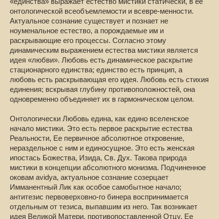
«единства» выражает естество мистики статически, в ее
онтологической всеобъемлемости и всевре-менности.
Актуальное сознание существует и познает не
ноуменальное естество, а порождаемые им и
раскрывающие его процессы. Согласно этому
динамическим выражением естества мистики является
идея «любви». Любовь есть динамическое раскрытие
стационарного единства; единство есть принцип, а
любовь есть раскрывающая его идея. Любовь есть стихия
единения; вскрывая глубину противоположностей, она
одновременно объединяет их в гармоническом целом.
Онтологически Любовь едина, как едино вселенское
начало мистики. Это есть первое раскрытие естества
Реальности, Ее первичное абсолютное откровение,
нераздельное с ним и единосущное. Это есть женская
ипостась Божества, Изида, Св. Дух. Такова природа
мистики в концепции абсолютного монизма. Подчиненное
оковам avidya, актуальное сознание созерцает
Имманентный Лик как особое самобытное начало;
антитезис первоверховно-го бинера воспринимается
отдельным от тезиса, выпавшим из него. Так возникает
идея Великой Матери, противопоставленной Отцу. Ее