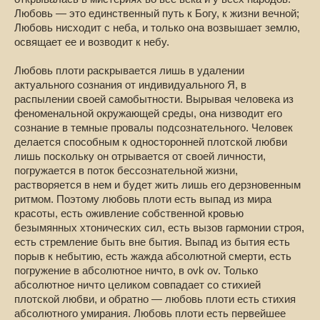
Любовь — это единственный путь к Богу, к жизни вечной;
Любовь нисходит с неба, и только она возвышает землю,
освящает ее и возводит к небу.
Любовь плоти раскрывается лишь в удалении
актуального сознания от индивидуального Я, в
распылении своей самобытности. Вырывая человека из
феноменальной окружающей среды, она низводит его
сознание в темные провалы подсознательного. Человек
делается способным к односторонней плотской любви
лишь поскольку он отрывается от своей личности,
погружается в поток бессознательной жизни,
растворяется в нем и будет жить лишь его дерзновенным
ритмом. Поэтому любовь плоти есть выпад из мира
красоты, есть оживление собственной кровью
безымянных хтонических сил, есть вызов гармонии строя,
есть стремление быть вне бытия. Выпад из бытия есть
порыв к небытию, есть жажда абсолютной смерти, есть
погружение в абсолютное ничто, в ovk ov. Только
абсолютное ничто целиком совпадает со стихией
плотской любви, и обратно — любовь плоти есть стихия
абсолютного умирания. Любовь плоти есть первейшее