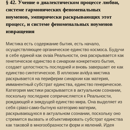
§ 42. Учение о диалектическом процессе любви,
системе гармонических феноменальных
ноуменов, эмпирически раскрывающих этот
процесс, и системе феноменальных ноуменов
извращения
Мистика есть содержание бытия, есть начало,
осуществляющее органическое единство космоса. Будучи
в себе единой как ovaia Реальности, она раскрывается как
генетическое единство в синархии конкретного бытия,
создает целостность последней и вновь завершает ее как
единство синтетическое. В иллюзии avidya мистика
раскрывается на периферии синархии как материя,
имманентный субстрат единства, единство генерическое.
Категория мистики раскрывается в актуальном сознании,
поскольку последнее сопричисляется к Реальности,
рождающей и зиждущей единство мира. Она выделяет из
себя cpiasi-само-бытную категорию материи,
раскрывающуюся в актуальном сознании, поскольку оно
стремится вызвать и объективировать субстрат единства
как таковой в многообразности форм и явлений. Идея