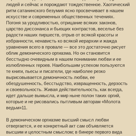
людей и сейчас и порождают тождественное. Хаотический
ритм сатанинского безумия ясно просвечивает в нашем
искусстве и современных общественных течениях.
Погоня за уродливостью, отрицание всяких законов,
царство диссонанса и бьющих контрастов, веселье без
радости наших пиршеств, отрыв от всякой красоты и
избранности, ненависть ко всякой иерархии и жажда
уравнения всего в провале — все это достаточно рисует
облик демонического оргиазма. Но он становится
бесстыдно очевидным в нашем понимании любви и ее
излюбленных героев. Наибольшим успехом пользуются
те книги, пьесы и писатели, где наиболее резко
вырисовывается демоничность любви, ее
обездушенность, бесстыдство, извращенность, дерзость
и своевольность. Живая действительность, как всегда,
идет дальше вымысла, и мир ныне полон таких оргий,
которые и не рисовались пытливым авторам «Молота
ведьм»11.
В демоническом оргиазме высший смысл любви
отвергается, и ее конкретный акт сам объявляется
высшим и целостным смыслом; в бинере первого вида