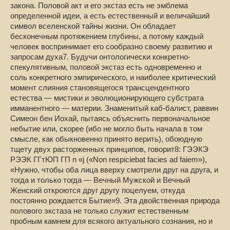
закона. Половой акт и его экстаз есть не эмблема
определенной идеи, а есть естественный и величайший
символ вселенской тайны жизни. Он обладает
бесконечным протяжением глубины, а потому каждый
человек воспринимает его сообразно своему развитию и
запросам духа7. Будучи онтологически конкретно-
спекулятивным, половой экстаз есть одновременно и
соль конкретного эмпирического, и наиболее критический
момент слияния становящегося трансцендентного
естества — мистики и эволюционирующего субстрата
имманентного — материи. Знаменитый каб-балист, раввин
Симеон бен Иохай, пытаясь объяснить первоначальное
небытие или, скорее (ибо не могло быть начала в том
смысле, как обыкновенно принято верить), обоюдную
тщету двух расторженных принципов, говорит8: ГЭЭКЭ
РЭЭК ГГтЮП ГП n «j («Non respiciebat facies ad faiem»),
«Нужно, чтобы оба лица вверху смотрели друг на друга, и
тогда и только тогда — Вечный Мужской и Вечный
Женский откроются друг другу поцелуем, откуда
постоянно рождается Бытие»9. Эта двойственная природа
полового экстаза не только служит естественным
пробным камнем для всякого актуального сознания, но и