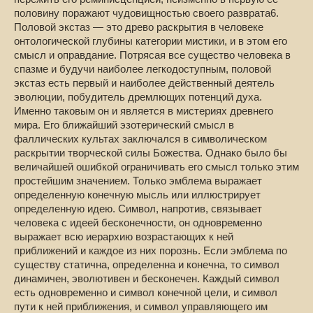
половину поражают чудовищностью своего разврата6.
Половой экстаз — это древо раскрытия в человеке
онтологической глубины категории мистики, и в этом его
смысл и оправдание. Потрясая все существо человека в
спазме и будучи наиболее легкодоступным, половой
экстаз есть первый и наиболее действенный деятель
эволюции, побудитель дремлющих потенций духа.
Именно таковым он и является в мистериях древнего
мира. Его ближайший эзотерический смысл в
фаллических культах заключался в символическом
раскрытии творческой силы Божества. Однако было бы
величайшей ошибкой ограничивать его смысл только этим
простейшим значением. Только эмблема выражает
определенную конечную мысль или иллюстрирует
определенную идею. Символ, напротив, связывает
человека с идеей бесконечности, он одновременно
выражает всю иерархию возрастающих к ней
приближений и каждое из них порознь. Если эмблема по
существу статична, определенна и конечна, то символ
динамичен, эволютивен и бесконечен. Каждый символ
есть одновременно и символ конечной цели, и символ
пути к ней приближения, и символ управляющего им