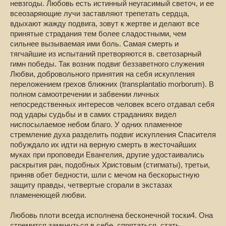
невзгоды. Любовь есть истинный неугасимый светоч, и ее
всеозаряющие лучи заставляют трепетать сердца,
вдыхают жажду подвига, зовут к жертве и делают все
принятые страдания тем более сладостными, чем
сильнее вызываемая ими боль. Самая смерть и
тягчайшие из испытаний претворяются в. светозарный
гимн победы. Так возник подвиг беззаветного служения
Любви, добровольного принятия на себя искупления
переложением грехов ближних (transplantatio morborum). В
полном самоотречении и забвении личных
непосредственных интересов человек всего отдавал себя
под удары судьбы и в самих страданиях видел
ниспосылаемое небом благо. У одних пламенное
стремление духа разделить подвиг искупления Спасителя
побуждало их идти на верную смерть в жесточайших
муках при проповеди Евангелия, другие удостаивались
раскрытия ран, подобных Христовым (стигматы), третьи,
приняв обет бедности, шли с мечом на бескорыстную
защиту правды, четвертые сгорали в экстазах
пламенеющей любви.
Любовь плоти всегда исполнена бесконечной тоски4. Она
стремится замкнуться в себе, спрятаться, стать