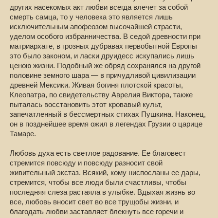
других насекомых акт любви всегда влечет за собой
смерть самца, то у человека это является лишь
исключительным апофеозом высочайшей страсти,
уделом особого избранничества. В седой древности при
матриархате, в грозных дубравах первобытной Европы
это было законом, и ласки друидесс искупались лишь
ценою жизни. Подобный же обряд сохранялся на другой
половине земного шара — в причудливой цивилизации
древней Мексики. Живая богиня плотской красоты,
Клеопатра, по свидетельству Аврелия Виктора, также
пыталась восстановить этот кровавый культ,
запечатленный в бессмертных стихах Пушкина. Наконец,
он в позднейшее время ожил в легендах Грузии о царице
Тамаре.
Любовь духа есть светлое радование. Ее благовест
стремится повсюду и повсюду разносит свой
живительный экстаз. Всякий, кому ниспосланы ее дары,
стремится, чтобы все люди были счастливы, чтобы
последняя слеза растаяла в улыбке. Вдыхая жизнь во
все, любовь вносит свет во все трущобы жизни, и
благодать любви заставляет блекнуть все горечи и