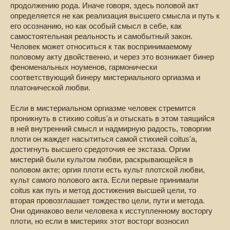
продолжению рода. Иначе говоря, здесь половой акт
определяется не как реализация высшего смысла и путь к
его осознанию, но как особый смысл в себе, как
самостоятельная реальность и самобытный закон.
Человек может относиться к так воспринимаемому
половому акту двойственно, и через это возникает бинер
феноменальных ноуменов, гармонически
соответствующий бинеру мистериального оргиазма и
платонической любви.
Если в мистериальном оргиазме человек стремится
проникнуть в стихию coitus'a и отыскать в этом таящийся
в ней внутренний смысл и надмирную радость, товоргии
плоти он жаждет насытиться самой стихией coitus'a,
достигнуть высшего средоточия ее экстаза. Оргии
мистерий были культом любви, раскрывающейся в
половом акте; оргия плоти есть культ плотской любви,
культ самого полового акта. Если первые принимали
coitus как пугь и метод достижения высшей цели, то
вторая провозглашает тождество цели, пути и метода.
Они одинаково вели человека к исступленному восторгу
плоти, но если в мистериях этот восторг возносил