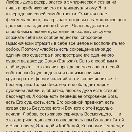
Любовь духа раскрывается в эмпирическом сознании
лишь в приближении его к индивидуальному Я, в
утверждении своей самобытности. Отметая налет
феноменального, она срывает покровы с самодовлеющего
достоинства единичного бытия. Человек делается
способным к любви духа лишь поскольку он сумеет
осознать себя как особое единство, способное
гармонически отразить в себе все целое и восполнить его
собою. Поэтому «любовь есть сокращение мира до
единичного существа и распространение единичного
существа даже до Бога» (Бальзак). Быть способным к
любви духа — это значит прежде всего сознавать свой
собственный дух, подняться над изменчивым
круговоротом форм и явлений и тем сопричислиться к
бессмертию. Только бессмертное обладает даром
духовной любви, и, обратно, любовь духа есть стихия
бессмертия. Любовь есть первейшее откровение Бога,
есть Его сущность, есть Его основной предикат, есть
живая связь Безусловного и Вечного с этой юдолью
печали. Любовь есть живая скрижаль Всемогущего, — и
эта доктрина одинаково возвещалась нам Бхагават Гитой
и Евангелием, Элладой и Каббалой, Кораном и Гегелем, и
открывалась в мистериях во все века и у всех народов.