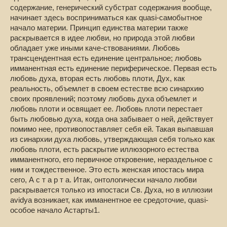
содержание, генерический субстрат содержания вообще,
начинает здесь восприниматься как quasi-самобытное
начало материи. Принцип единства материи также
раскрывается в идее любви, но природа этой любви
обладает уже иными каче-ствованиями. Любовь
трансцендентная есть единение центральное; любовь
имманентная есть единение периферическое. Первая есть
любовь духа, вторая есть любовь плоти, Дух, как
реальность, объемлет в своем естестве всю синархию
своих проявлений; поэтому любовь духа объемлет и
любовь плоти и освящает ее. Любовь плоти перестает
быть любовью духа, когда она забывает о ней, действует
помимо нее, противопоставляет себя ей. Такая выпавшая
из синархии духа любовь, утверждающая себя только как
любовь плоти, есть раскрытие иллюзорного естества
имманентного, его первичное откровение, нераздельное с
ним и тождественное. Это есть женская ипостась мира
сего, А с т а р т а. Итак, онтологически начало любви
раскрывается только из ипостаси Св. Духа, но в иллюзии
avidya возникает, как имманентное ее средоточие, quasi-
особое начало Астарты1.