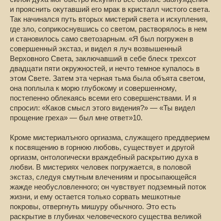
и прояснить окутавший его мрак в кристалл чистого света.
Так начинался путь вторых мистерий света и искупления,
где зло, соприкоснувшись со светом, растворялось в нем
и становилось само светозарным. «Я был погружен в
совершенный экстаз, и видел я луч возвышенный
Верховного Света, заключавший в себе блеск трехсот
двадцати пяти окружностей, и нечто темное купалось в
этом Свете. Затем эта черная тьма была объята светом,
она поплыла к морю глубокому и совершенному,
постепенно облекаясь всеми его совершенствами. И я
спросил: «Каков смысл этого видения?» — «Ты видел
прощение греха» — был мне ответ»10.
Кроме мистериалъного оргиазма, служащего преддверием
к посвящению в горнюю любовь, существует и другой
оргиазм, онтологически враждебный раскрытию духа в
любви. В мистериях человек погружается, в половой
экстаз, следуя смутным влечениям и просыпающейся
жажде необусловленного; он чувствует подземный поток
жизни, и ему остается только сорвать мешкотные
покровы, отвергнуть мишуру обычного. Это есть
раскрытие в глубинах человеческого существа великой