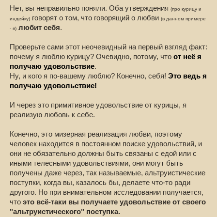
Нет, вы неправильно поняли. Оба утверждения
(про курицу и
говорят о том, что говорящий о любви
индейку)
(в данном примере
любит себя
.
- я)
Проверьте сами этот неочевидный на первый взгляд факт:
почему я люблю курицу? Очевидно, потому, что
от неё я
получаю удовольствие
.
Ну, и кого я по-вашему люблю? Конечно, себя!
Это ведь я
получаю удовольствие!
И через это примитивное удовольствие от курицы, я
реализую любовь к себе.
Конечно, это мизерная реализация любви, поэтому
человек находится в постоянном поиске удовольствий, и
они не обязательно должны быть связаны с едой или с
иными телесными удовольствиями, они могут быть
получены даже через, так называемые, альтруистические
поступки, когда вы, казалось бы, делаете что-то ради
другого. Но при внимательном исследовании получается,
что
это всё-таки вы получаете удовольствие от своего
"альтруистического" поступка.