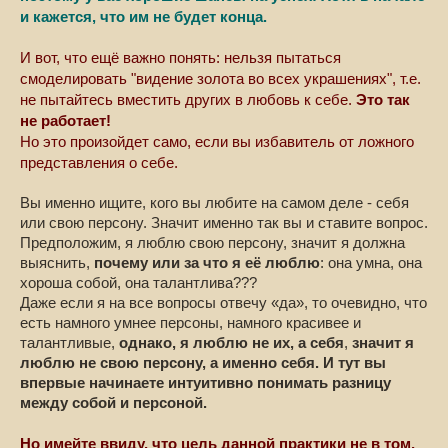
и кажется, что им не будет конца.
И вот, что ещё важно понять: нельзя пытаться
смоделировать "видение золота во всех украшениях", т.е.
не пытайтесь вместить других в любовь к себе.
Это так
не работает!
Но это произойдет само, если вы избавитель от ложного
представления о себе.
Вы именно ищите, кого вы любите на самом деле - себя
или свою персону. Значит именно так вы и ставите вопрос.
Предположим, я люблю свою персону, значит я должна
выяснить,
почему или за что я её люблю
: она умна, она
хороша собой, она талантлива???
Даже если я на все вопросы отвечу «да», то очевидно, что
есть намного умнее персоны, намного красивее и
талантливые,
однако, я люблю не их, а себя
,
значит я
люблю не свою персону, а именно себя. И тут вы
впервые начинаете интуитивно понимать разницу
между собой и персоной.
Но имейте ввиду, что цель данной практики не в том,