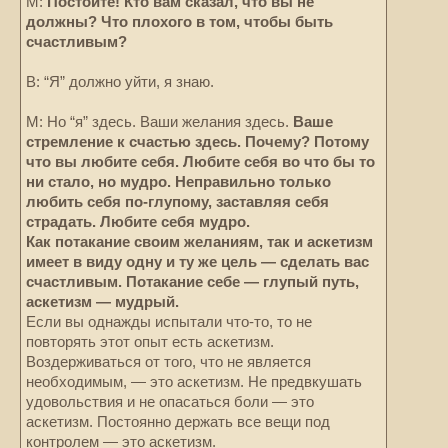
М:
Постойте! Кто вам сказал, что вы не
должны? Что плохого в том, чтобы быть
счастливым?
В: “Я” должно уйти, я знаю.
М: Но “я” здесь. Ваши желания здесь.
Ваше
стремление к счастью здесь. Почему? Потому
что вы любите себя. Любите себя во что бы то
ни стало, но мудро. Неправильно только
любить себя по-глупому, заставляя себя
страдать. Любите себя мудро.
Как потакание своим желаниям, так и аскетизм
имеет в виду одну и ту же цель — сделать вас
счастливым. Потакание себе — глупый путь,
аскетизм — мудрый.
Если вы однажды испытали что-то, то не
повторять этот опыт есть аскетизм.
Воздерживаться от того, что не является
необходимым, — это аскетизм. Не предвкушать
удовольствия и не опасаться боли — это
аскетизм. Постоянно держать все вещи под
контролем — это аскетизм.