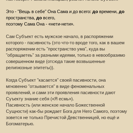
Это - "Вещь в себе" Она Сама и до всего:
до
времени,
до
пространства,
до
всего,
поэтому Сама Она - «нети-нети».
Сам Субъект есть мужское начало, в распоряжении
которого - пасивность (это что-то вроде того, как в вашем
распоряжении есть "пространство ума", куда вы
"обращаетеь" за разными идеями, только в невообразимо
совершенном виде (отсюда такие возвышенные
религиозные эпитеты)).
Когда Субъект "касается" своей пасивности, она
мгновенно "отзывается" в виде феноменальных
проявлений, и сами эти проявления пасивности дают
Суъекту знание себя («Я есмь»).
Пасивность (или женское начало Божественной
Сущности) как-бы рождает Бога для Него Самого, поэтому
зовется не только Пречистой Девственницей, но ещё и
Богоматерью.