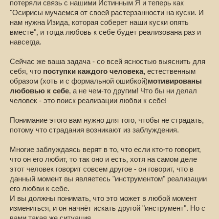
потеряли связь с нашими Истинным Я и теперь как
"Осирисы мучаемся от своей растерзанности на куски. И
нам нужна Изида, которая соберет наши куски опять
вместе", и тогда любовь к себе будет реализована раз и
навсегда.
Сейчас же ваша задача - со всей ясностью выяснить для
себя, что
поступки каждого человека,
естественным
образом (хоть и с формальной ошибкой)
мотивированы
любовью к себе
, а не чем-то другим! Что бы ни делал
человек - это поиск реализации любви к себе!
Понимание этого вам нужно для того, чтобы не страдать,
потому что страдания возникают из заблуждения.
Многие заблуждаясь верят в то, что если кто-то говорит,
что он его любит, то так оно и есть, хотя на самом деле
этот человек говорит совсем другое - он говорит, что в
данный момент вы являетесь "инструментом" реализации
его любви к себе.
И вы должны понимать, что это может в любой момент
измениться, и он начнёт искать другой "инструмент". Но с
вами такая же ситуация.