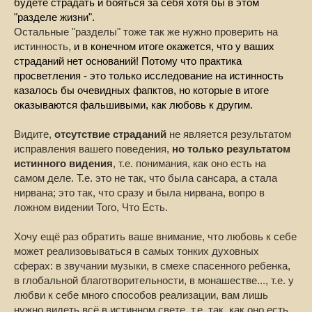
будете страдать и бояться за себя хотя бы в этом
"разделе жизни".
Остальные "разделы" тоже так же нужно проверить на
истинность,
и в конечном итоге окажется, что у ваших
страданий нет оснований! Потому что практика
просветления - это только исследование на истинность
казалось бы очевидных фапктов, но которые в итоге
оказываются фальшивыми, как любовь к другим.
Видите,
отсутствие страданий
не является результатом
исправления вашего поведения,
но только результатом
истинного видения
, т.е. понимания, как оно есть на
самом деле. Т.е. это не так, что была сансара, а стала
нирвана; это так, что сразу и была нирвана, вопро в
ложном видении Того, Что Есть.
Хочу ещё раз обратить ваше внимание, что любовь к себе
может реализовываться в самых тонких духовных
сферах: в звучании музыки, в смехе спасенного ребенка,
в глобальной благотворительности, в монашестве..., т.е. у
любви к себе много способов реализации, вам лишь
нужно видеть всё в истинном свете, т.е. так, как оно есть,