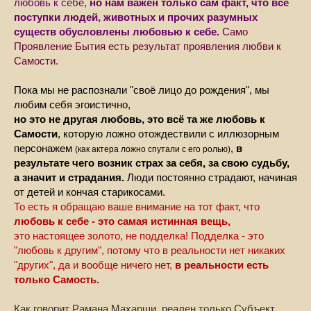
любовь к себе,
но нам важен только сам факт, что все
поступки людей, животных и прочих разумных
существ обусловлены любовью к себе.
Само
Проявление Бытия есть результат проявления любви к
Самости.
Пока мы не распознали "своё лицо до рождения", мы
любим себя эгоистично,
но это не другая любовь, это всё та же любовь к
Самости
, которую ложно отождествили с иллюзорным
персонажем
,
в
(как актера ложно спутали с его ролью)
результате чего возник страх за себя, за свою судьбу,
а значит и страдания.
Люди постоянно страдают, начиная
от детей и кончая старикосами.
То есть я обращаю ваше внимание на тот факт, что
любовь к себе - это самая истинная вещь,
это настоящее золото, не подделка! Подделка - это
"любовь к другим", потому что в реальности нет никаких
"других", да и вообще ничего нет,
в реальности есть
только Самость.
Как говорит Рамана Махарши, реален только Субъект.