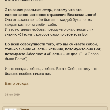
и это любовь к себе!
Это самая реальная
вещь
, потому-что это
единственно-истинное отражение Безначального!
Она отражена во всём бытии, в каждой букашечке;
каждая козявочка любит себя.
И это истинная любовь, потому-что она относится к
знанию «Я есмь», которое само по себе есть Бог.
Во всей совокупности того, что вы считаете собой,
только знание «Я есть» истинно, потому-что оно Бог,
потому-что Абсолют и «Я есть» - не два.
("...и Слово
было Богом").
И это всегда любовь, любовь Бога к Себе, потому-что
больше вообще никого нет.
Взято отсюда
14 ноя 2019
Эриль