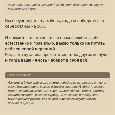
Махарадж говорит: в истинной любви нет даже одного, откуда
там взяться двум?
Вы почувствуете эту любовь, когда освободитесь от
себя хотя-бы на 50%.
И поймите, что это не что-то плохое, любить себя
естественно и правильно,
важно только не путать
себя со своей персоной.
Когда эта путаница прекратится, тогда других не будет,
и тогда ваше «я есть» вберет в себя всё.
Вопрос сказал(а):
↑
Лакшми, я думал над всеми этими подобными вопросами и у меня
исследование пошло совсем в другую сторону. Люблю/не люблю
может относиться только к феноменальности. Вот к примеру
Лакшми говорит- я люблю курицу, но не люблю индейку, это
можно расшифровать как Лакшми нравятся ощущения от
поедания курицы