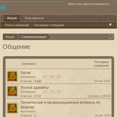
Войти или зарегистрироваться
Форум
Пользователи
Поиск сообщений
Последние сообщения
Форум
Самореализация
Общение
Последнее
Заголовок ↓
сообщение
Чатик
Архивариус
...
297
298
299
28 июл 2026
Ответов:
5.960
Уголок адвайты
Архивариус
...
134
135
136
Сегодня, в 09:04
Ответов:
2.717
Технические и организационные вопросы по
форуму
Архивариус
18 дек 2020
Ответов:
3