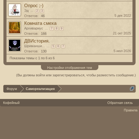
Опрос ;-)
Эд
...
2
3
5 дек 2022
Ответов:
46
Комната смеха
Архивариус
...
7
8
9
21 окт 2025
Ответов:
166
ДВИстория.
Шриманши...
...
5
6
7
5 июл 2026
Ответов:
130
Показаны темы с 1 по 6 из 6
Настройки отображения тем
(Вы должны войти или зарегистрироваться, чтобы разместить сообщение.)
Форум
Самореализация
Кофейный
Обратная связь
Правила